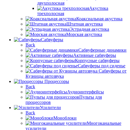
двухполосная
Акустика
трехполосная
Коаксиальная акустика
Штатная акустика
Эстрадная акустика
Морская акустика
Сабвуферы
Back
Сабвуферные динамики
Активные сабвуферы
Корпусные сабвуферы
Сабвуферы под сиденье
Сабвуферы от
Кузницы автозвука
Процессоры
Back
Аудиоинтерфейсы
Пульты для
процессоров
Усилители
Back
Моноблоки
Многоканальные
усилители