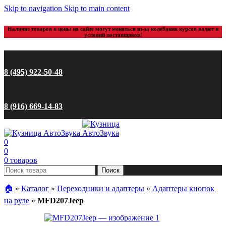
Skip to navigation
Skip to main content
Наличие товаров и цены на сайте могут меняться из-за колебания курсов валют и
условий поставщиков!
8 (495) 922-50-48
8 (916) 669-14-83
0
0
0
товаров
Поиск
🏠︎
»
Каталог
»
Переходники и адаптеры
»
Адаптеры кнопок
на руле
»
MFD207Jeep