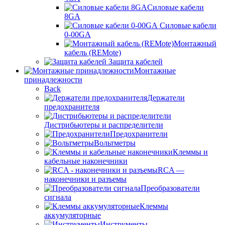
Силовые кабели
8GA
Силовые кабели
0-00GA
Монтажный
кабель (REMote)
Защита кабелей
Монтажные
принадлежности
Back
Держатели
предохранителя
Дистрибьютеры и распределители
Предохранители
Вольтметры
Клеммы и
кабельные наконечники
RCA —
наконечники и разъемы
Преобразователи
сигнала
Клеммы
аккумуляторные
Инструменты