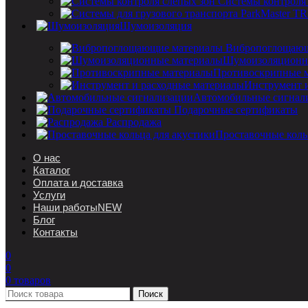
Системы контроля
Шумоизоляция
Вибропоглощающ
Шумоизоляционн
Противоскрипные 
Инструмент 
Автомобильные сигнал
Подарочные сертификаты
Распродажа
Проставочные коль
О нас
Каталог
Оплата и доставка
Услуги
Наши работы
NEW
Блог
Контакты
0
0
0
товаров
Поиск