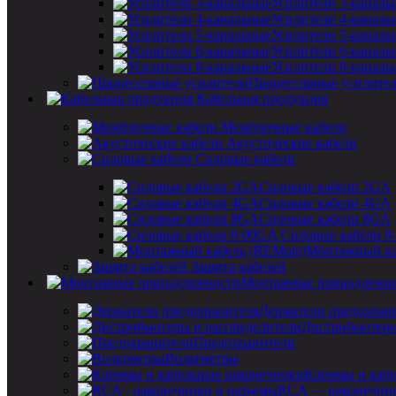
Усилители 3-каналь
Усилители 4-каналь
Усилители 5-каналь
Усилители 6-каналь
Усилители 8-каналь
Процессорные усилите
Кабельная продукция
Межблочные кабели
Акустические кабели
Силовые кабели
Силовые кабели 2GA
Силовые кабели 4GA
Силовые кабели 8GA
Силовые кабели 0
Монтажный ка
Защита кабелей
Монтажные принадлежн
Держатели предохран
Дистрибьютеры
Предохранители
Вольтметры
Клеммы и кабе
RCA — наконечник