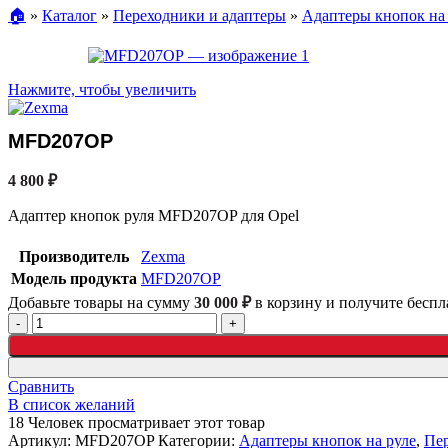
🏠︎
»
Каталог
»
Переходники и адаптеры
»
Адаптеры кнопок на
Нажмите, чтобы увеличить
MFD207OP
4 800
₽
Адаптер кнопок руля MFD207OP для Opel
Производитель
Zexma
Модель продукта
MFD207OP
Добавьте товары на сумму
30 000
₽
в корзину и получите беспл
Сравнить
В список желаний
18
Человек просматривает этот товар
Артикул:
MFD207OP
Категории:
Адаптеры кнопок на руле
,
Пер