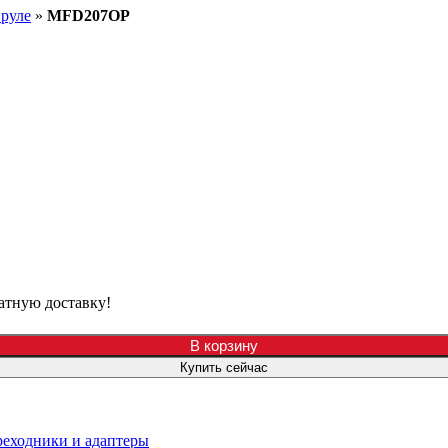
 руле
»
MFD207OP
атную доставку!
В корзину
Купить сейчас
еходники и адаптеры