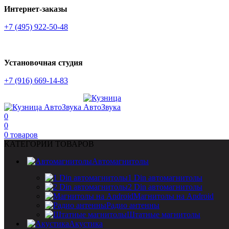
Интернет-заказы
+7 (495) 922-50-48
Установочная студия
+7 (916) 669-14-83
0
0
0
товаров
КАТЕГОРИИ ТОВАРОВ
Автомагнитолы
1 Din автомагнитолы
2 Din автомагнитолы
Магнитолы на Android
Радио антенны
Штатные магнитолы
Акустика