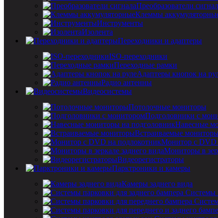
Преобразователи сигна
Клеммы аккумуляторны
Инструменты
Изолента
Переходники и адаптеры
ISO-переходники
Переходные рамки
Адаптеры кнопок на ру
Радио антенны
Видеосистемы
Потолочные мониторы
Подголовники с мон
Навесные мо
Встраиваемые монитор
Монитор с DVD 
Мониторы в зер
Видеорегистраторы
Парктроники и камеры
Камеры заднего вида
Системы 
Систем