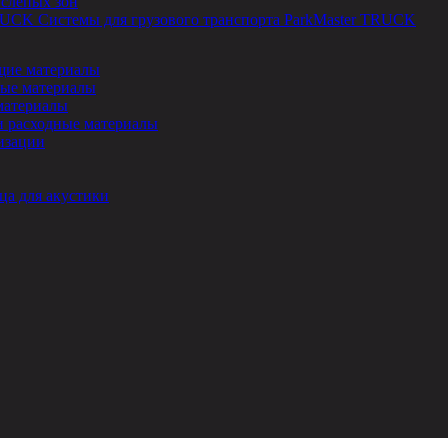
 слепых зон
Системы для грузового транспорта ParkMaster TRUCK
ие материалы
ые материалы
материалы
и расходные материалы
изации
ца для акустики