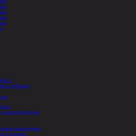
ные
ные
ные
ные
ные
ли
-00GA
бель (REMote)
ости
ителя
 и распределители
льные наконечники
и и разъемы