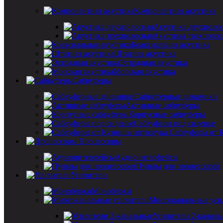
Компонентная акустика
Акустика двухполо
Акустика трехполос
Коаксиальная акустика
Штатная акустика
Эстрадная акустика
Морская акустика
Сабвуферы
Сабвуферные динамики
Активные сабвуферы
Корпусные сабвуферы
Сабвуферы под сиденье
Сабвуферы от 
Процессоры
Аудиоинтерфейсы
Пульты для процессоров
Усилители
Моноблоки
Многоканальные уси
Усилители 2-каналь