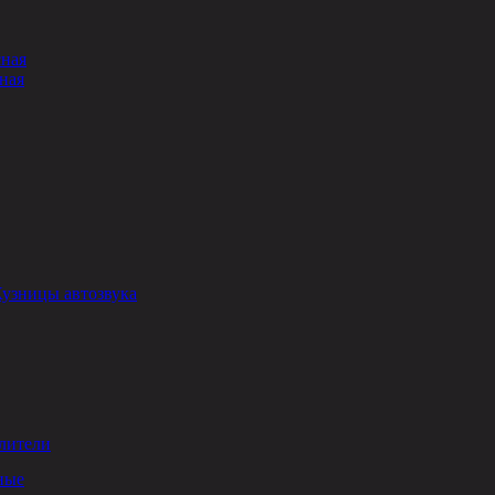
сная
ная
Кузницы автозвука
лители
ные