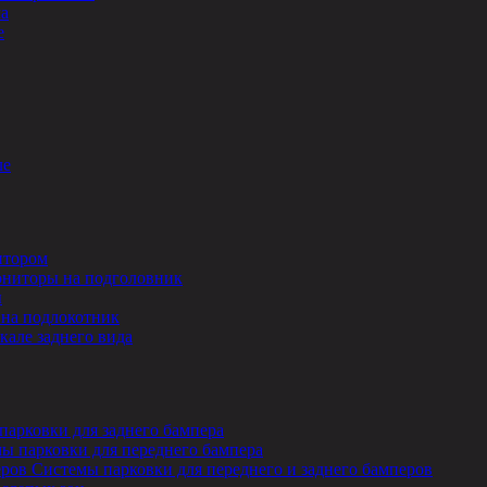
ла
е
ле
итором
ниторы на подголовник
ы
на подлокотник
кале заднего вида
парковки для заднего бампера
ы парковки для переднего бампера
Системы парковки для переднего и заднего бамперов