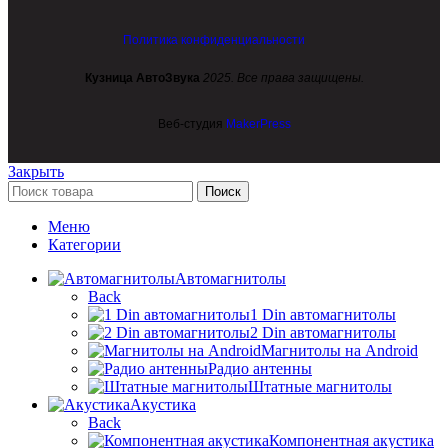
Политика конфиденциальности
Кузница АвтоЗвука
2025. Все права защищены.
Веб-студия
MakerPress
Закрыть
Поиск
Меню
Категории
Автомагнитолы
Back
1 Din автомагнитолы
2 Din автомагнитолы
Магнитолы на Android
Радио антенны
Штатные магнитолы
Акустика
Back
Компонентная акустика