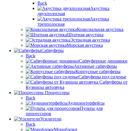
Back
Акустика
двухполосная
Акустика
трехполосная
Коаксиальная акустика
Штатная акустика
Эстрадная акустика
Морская акустика
Сабвуферы
Back
Сабвуферные динамики
Активные сабвуферы
Корпусные сабвуферы
Сабвуферы под сиденье
Сабвуферы от
Кузницы автозвука
Процессоры
Back
Аудиоинтерфейсы
Пульты для
процессоров
Усилители
Back
Моноблоки