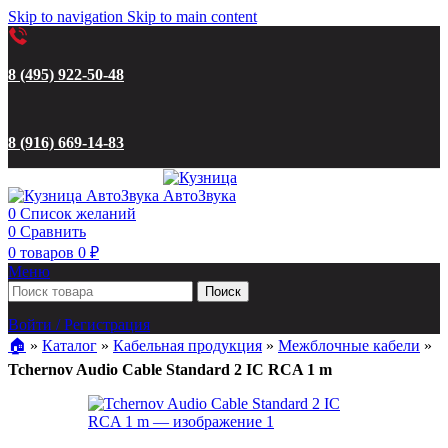
Skip to navigation
Skip to main content
8 (495) 922-50-48
8 (916) 669-14-83
0
Список желаний
0
Сравнить
0
товаров
0
₽
Меню
Поиск
Войти / Регистрация
🏠︎
»
Каталог
»
Кабельная продукция
»
Межблочные кабели
»
Tchernov Audio Cable Standard 2 IC RCA 1 m