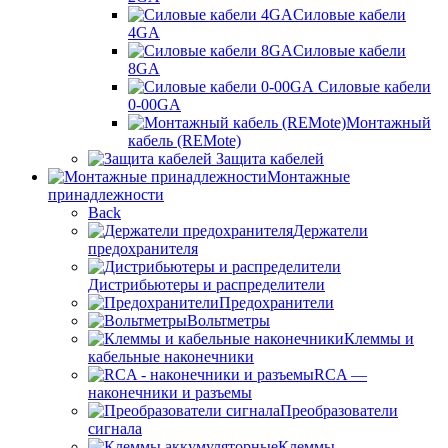
Силовые кабели
4GA
Силовые кабели
8GA
Силовые кабели
0-00GA
Монтажный
кабель (REMote)
Защита кабелей
Монтажные
принадлежности
Back
Держатели
предохранителя
Дистрибьютеры и распределители
Предохранители
Вольтметры
Клеммы и
кабельные наконечники
RCA —
наконечники и разъемы
Преобразователи
сигнала
Клеммы