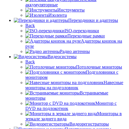
аккумуляторные
Инструменты
Изолента
Переходники и адаптеры
Back
ISO-переходники
Переходные рамки
Адаптеры кнопок на
руле
Радио антенны
Видеосистемы
Back
Потолочные мониторы
Подголовники с
монитором
Навесные
мониторы на подголовник
Встраиваемые
мониторы
Монитор с
DVD на подлокотник
Мониторы в
зеркале заднего вида
Видеорегистраторы