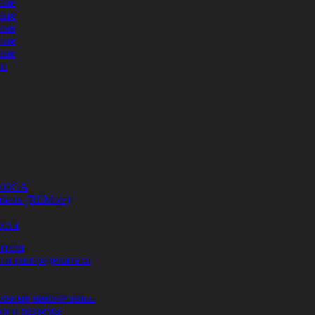
ные
ные
ные
ные
ные
ли
-00GA
бель (REMote)
ости
ителя
 и распределители
льные наконечники
и и разъемы