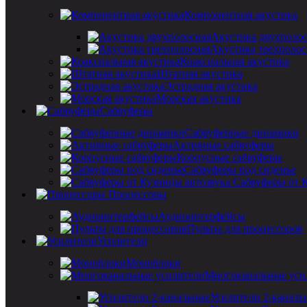
Компонентная акустика
Акустика двухполо
Акустика трехполос
Коаксиальная акустика
Штатная акустика
Эстрадная акустика
Морская акустика
Сабвуферы
Сабвуферные динамики
Активные сабвуферы
Корпусные сабвуферы
Сабвуферы под сиденье
Сабвуферы от 
Процессоры
Аудиоинтерфейсы
Пульты для процессоров
Усилители
Моноблоки
Многоканальные уси
Усилители 2-каналь