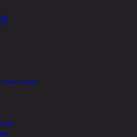
сная
ная
Кузницы автозвука
лители
ные