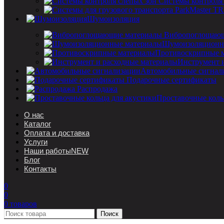
Системы контроля
Шумоизоляция
Вибропоглощающ
Шумоизоляционн
Противоскрипные 
Инструмент 
Автомобильные сигнал
Подарочные сертификаты
Распродажа
Проставочные коль
О нас
Каталог
Оплата и доставка
Услуги
Наши работы
NEW
Блог
Контакты
0
0
0
товаров
Поиск