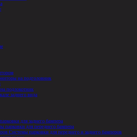
ла
е
ле
итором
ниторы на подголовник
ы
на подлокотник
кале заднего вида
парковки для заднего бампера
ы парковки для переднего бампера
Системы парковки для переднего и заднего бамперов