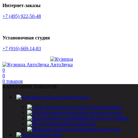
Интернет-заказы
+7 (495) 922-50-48
Установочная студия
+7 (916) 669-14-83
0
0
0
товаров
КАТЕГОРИИ ТОВАРОВ
Автомагнитолы
1 Din автомагнитолы
2 Din автомагнитолы
Магнитолы на Android
Радио антенны
Штатные магнитолы
Акустика