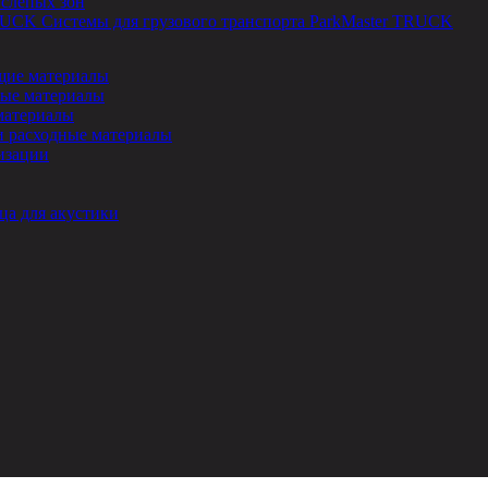
 слепых зон
Системы для грузового транспорта ParkMaster TRUCK
ие материалы
ые материалы
материалы
и расходные материалы
изации
ца для акустики