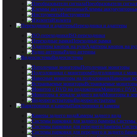
Преобразователи сигна
Клеммы аккумуляторны
Инструменты
Изолента
Переходники и адаптеры
ISO-переходники
Переходные рамки
Адаптеры кнопок на ру
Радио антенны
Видеосистемы
Потолочные мониторы
Подголовники с мон
Навесные мо
Встраиваемые монитор
Монитор с DVD 
Мониторы в зер
Видеорегистраторы
Парктроники и камеры
Камеры заднего вида
Системы 
Систем