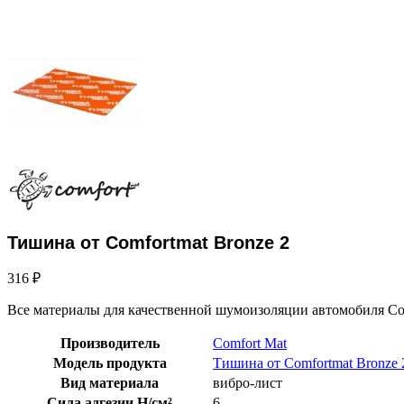
Тишина от Comfortmat Bronze 2
316
₽
Все материалы для качественной шумоизоляции автомобиля Co
Производитель
Comfort Mat
Модель продукта
Тишина от Comfortmat Bronze 
Вид материала
вибро-лист
Сила адгезии Н/см²
6