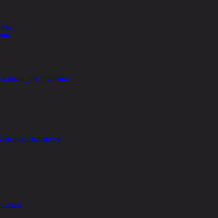
сная
ная
кольца для акустики
Кузницы автозвука
лители