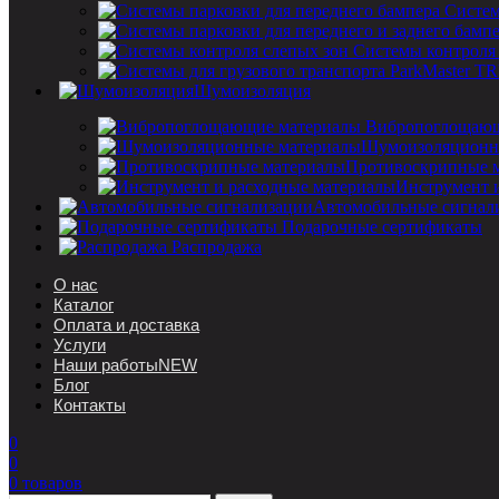
Систем
Системы контроля
Шумоизоляция
Вибропоглощающ
Шумоизоляционн
Противоскрипные 
Инструмент 
Автомобильные сигнал
Подарочные сертификаты
Распродажа
О нас
Каталог
Оплата и доставка
Услуги
Наши работы
NEW
Блог
Контакты
0
0
0
товаров