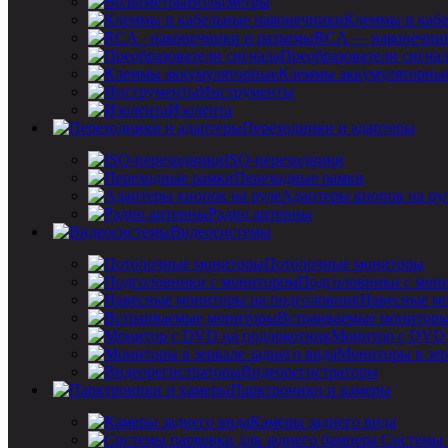
Вольтметры
Клеммы и кабе
RCA — наконечник
Преобразователи сигна
Клеммы аккумуляторны
Инструменты
Изолента
Переходники и адаптеры
ISO-переходники
Переходные рамки
Адаптеры кнопок на ру
Радио антенны
Видеосистемы
Потолочные мониторы
Подголовники с мон
Навесные мо
Встраиваемые монитор
Монитор с DVD 
Мониторы в зер
Видеорегистраторы
Парктроники и камеры
Камеры заднего вида
Системы 