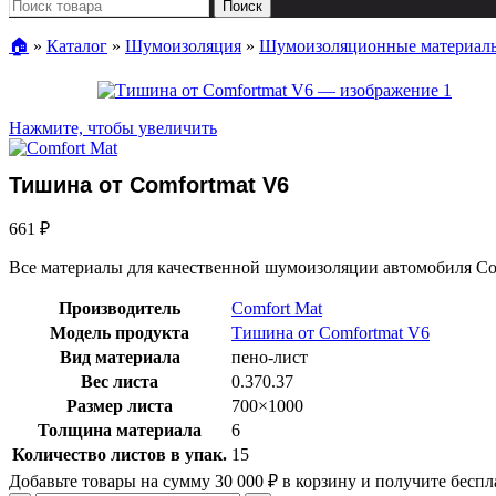
Поиск
🏠︎
»
Каталог
»
Шумоизоляция
»
Шумоизоляционные материал
Нажмите, чтобы увеличить
Тишина от Comfortmat V6
661
₽
Все материалы для качественной шумоизоляции автомобиля Co
Производитель
Comfort Mat
Модель продукта
Тишина от Comfortmat V6
Вид материала
пено-лист
Вес листа
0.370.37
Размер листа
700×1000
Толщина материала
6
Количество листов в упак.
15
Добавьте товары на сумму
30 000
₽
в корзину и получите беспл