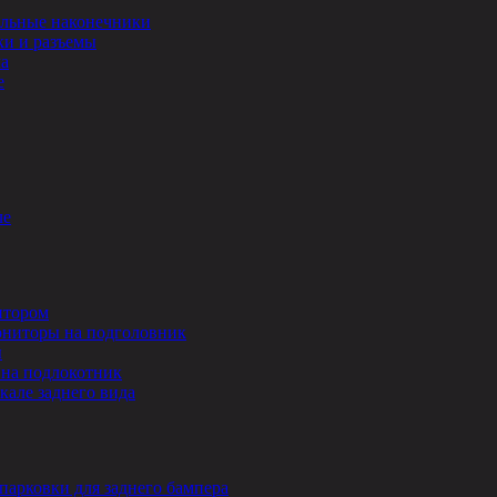
льные наконечники
и и разъемы
ла
е
ле
итором
ниторы на подголовник
ы
на подлокотник
кале заднего вида
парковки для заднего бампера