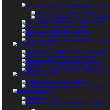
Компонентная акустика
Акустика двухполо
Акустика трехполос
Коаксиальная акустика
Штатная акустика
Эстрадная акустика
Морская акустика
Проставочные 
Сабвуферы
Сабвуферные динамики
Активные сабвуферы
Корпусные сабвуферы
Сабвуферы под сиденье
Сабвуферы от 
Процессоры
Аудиоинтерфейсы
Пульты для процессоров
Усилители
Моноблоки
Многоканальные уси