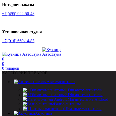
Интернет-заказы
+7 (495) 922-50-48
Установочная студия
+7 (916) 669-14-83
0
0
0
товаров
КАТЕГОРИИ ТОВАРОВ
Автомагнитолы
1 Din автомагнитолы
2 Din автомагнитолы
Магнитолы на Android
Радио антенны
Штатные магнитолы
Акустика