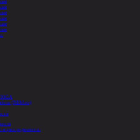
ные
ные
ные
ные
ные
ные
ли
-00GA
бель (REMote)
ости
ителя
 и распределители