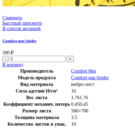
Сравнить
Быстрый просмотр
В список желаний
Comfort mat Spider
590
₽
В корзину
Производитель
Comfort Mat
Модель продукта
Comfort mat Spider
Вид материала
вибро-лист
Сила адгезии Н/см²
16
Вес листа
1.761.76
Коэффициент механич. потерь
0.450.45
Размер листа
500×700
Толщина материала
3.5
Количество листов в упак.
10