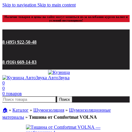
Skip to navigation
Skip to main content
Наличие товаров и цены на сайте могут меняться из-за колебания курсов валют и
условий поставщиков!
8 (495) 922-50-48
8 (916) 669-14-83
0
0
0
товаров
Поиск
🏠︎
»
Каталог
»
Шумоизоляция
»
Шумоизоляционные
материалы
»
Тишина от Comfortmat VOLNA