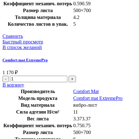
Коэффициент механич. потерь
0.590.59
Размер листа
500×700
Толщина материала
4.2
Количество листов в упак.
5
Сравнить
Быстрый просмотр
В список желаний
Comfort mat ExtremePro
1 170
₽
В корзину
Производитель
Comfort Mat
Модель продукта
Comfort mat ExtremePro
Вид материала
вибро-лист
Сила адгезии Н/см²
11
Вес листа
3.373.37
Коэффициент механич. потерь
0.750.75
Размер листа
500×700