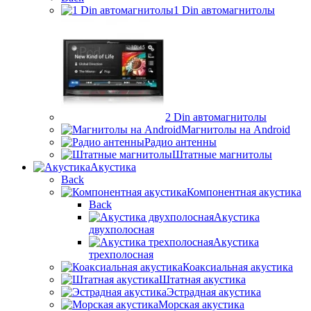
1 Din автомагнитолы
2 Din автомагнитолы
Магнитолы на Android
Радио антенны
Штатные магнитолы
Акустика
Back
Компонентная акустика
Back
Акустика
двухполосная
Акустика
трехполосная
Коаксиальная акустика
Штатная акустика
Эстрадная акустика
Морская акустика