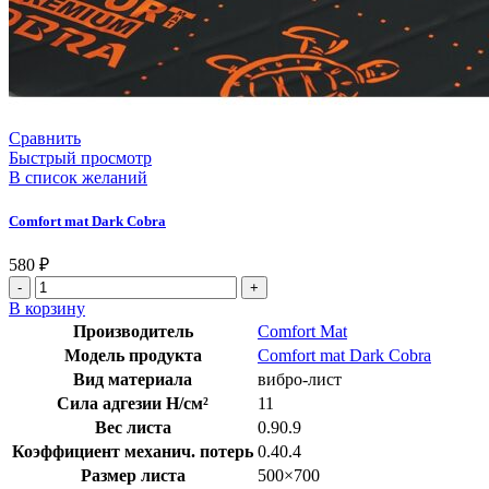
Сравнить
Быстрый просмотр
В список желаний
Comfort mat Dark Cobra
580
₽
В корзину
Производитель
Comfort Mat
Модель продукта
Comfort mat Dark Cobra
Вид материала
вибро-лист
Сила адгезии Н/см²
11
Вес листа
0.90.9
Коэффициент механич. потерь
0.40.4
Размер листа
500×700