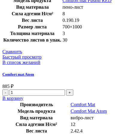
Модель продукта
Comfort mat Fusion RED
Вид материала
пено-лист
Сила адгезии Н/см²
8
Вес листа
0.190.19
Размер листа
700×1000
Толщина материала
3
Количество листов в упак.
30
Сравнить
Быстрый просмотр
В список желаний
Comfort mat Atom
885
₽
В корзину
Производитель
Comfort Mat
Модель продукта
Comfort Mat Atom
Вид материала
вибро-лист
Сила адгезии Н/см²
12
Вес листа
2.42.4