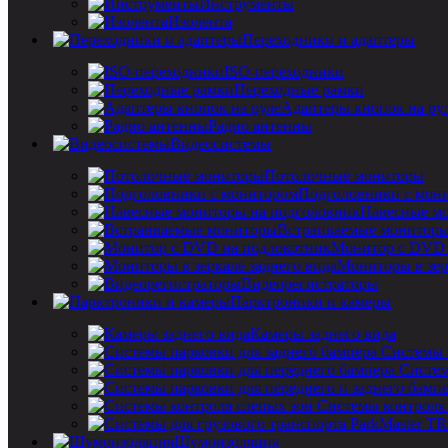
Инструменты
Изолента
Переходники и адаптеры
ISO-переходники
Переходные рамки
Адаптеры кнопок на ру
Радио антенны
Видеосистемы
Потолочные мониторы
Подголовники с мон
Навесные мо
Встраиваемые монитор
Монитор с DVD 
Мониторы в зер
Видеорегистраторы
Парктроники и камеры
Камеры заднего вида
Системы 
Систем
Системы контроля
Шумоизоляция