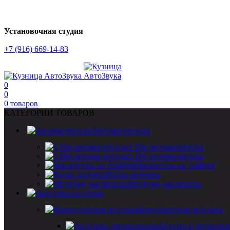
Установочная студия
+7 (916) 669-14-83
0
0
0
товаров
КАТЕГОРИИ ТОВАРОВ
Автомагнитолы
1 Din автомагнитолы
2 Din автомагнитолы
Магнитолы на Android
Радио антенны
Штатные магнитолы
Акустика
Компонентная акустика
Акустика двухполо