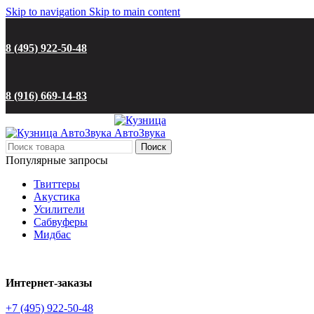
Skip to navigation
Skip to main content
Наличие товаров и цены на сайте могут меняться из-за колебания курсов валют и ус
8 (495) 922-50-48
8 (916) 669-14-83
Поиск
Популярные запросы
Твиттеры
Акустика
Усилители
Сабвуферы
Мидбас
Интернет-заказы
+7 (495) 922-50-48