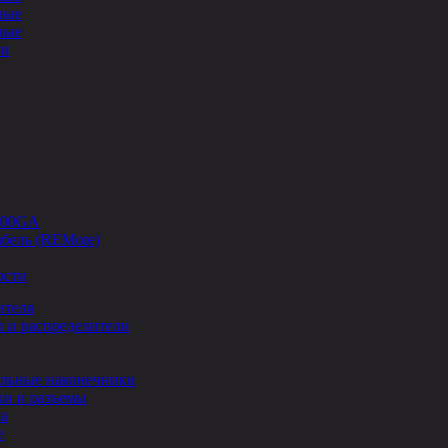
ные
ные
ли
-00GA
бель (REMote)
ости
ителя
 и распределители
льные наконечники
и и разъемы
ла
е