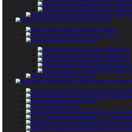
Усилители 6-каналь
Усилители 8-каналь
Процессорные усилите
Кабельная продукция
Межблочные кабели
Акустические кабели
Силовые кабели
Силовые кабели 2GA
Силовые кабели 4GA
Силовые кабели 8GA
Силовые кабели 0
Монтажный ка
Защита кабелей
Монтажные принадлежн
Держатели предохран
Дистрибьютеры
Предохранители
Вольтметры
Клеммы и кабе
RCA — наконечник
Преобразователи сигна
Клеммы аккумуляторны