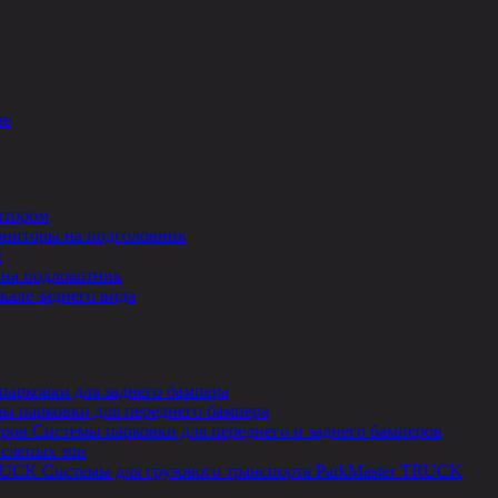
ле
итором
ниторы на подголовник
ы
на подлокотник
кале заднего вида
парковки для заднего бампера
ы парковки для переднего бампера
Системы парковки для переднего и заднего бамперов
 слепых зон
Системы для грузового транспорта ParkMaster TRUCK