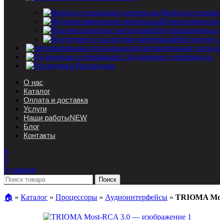
Вибропоглощающ
Шумоизоляционн
Противоскрипные 
Инструмент 
Автомобильные сигнал
Подарочные сертификаты
Распродажа
О нас
Каталог
Оплата и доставка
Услуги
Наши работы
NEW
Блог
Контакты
0
0
0
товаров
Поиск
🏠︎
»
Каталог
»
Процессоры
»
Аудиоинтерфейсы
»
TRIOMA Mos