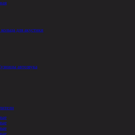
ная
кольца для акустики
Кузницы автозвука
лители
ные
ные
ные
ные