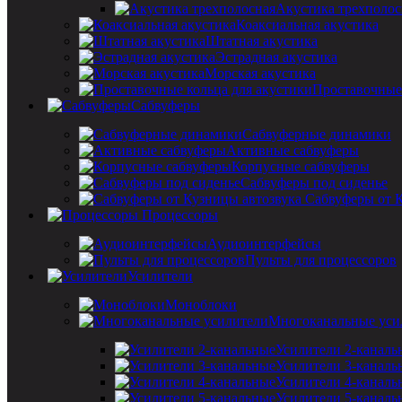
Акустика трехполос
Коаксиальная акустика
Штатная акустика
Эстрадная акустика
Морская акустика
Проставочные 
Сабвуферы
Сабвуферные динамики
Активные сабвуферы
Корпусные сабвуферы
Сабвуферы под сиденье
Сабвуферы от 
Процессоры
Аудиоинтерфейсы
Пульты для процессоров
Усилители
Моноблоки
Многоканальные уси
Усилители 2-каналь
Усилители 3-каналь
Усилители 4-каналь
Усилители 5-каналь