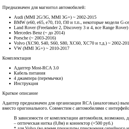
Предназначен для магнитол автомобилей:
Audi (MMI 2G/3G, MMI 3G+) ~ 2002-2015
BMW (e60, e65, e70, f10, f30 и т.п., некоторые модели G-с
Land Rover (Freelander 2, Discovery 3 и 4, все Range Rover)
Mercedes Benz (~ до 2014)
Porsche (~ 2003-2016)
Volvo (XC90, S40, S60, S80, XC60, XC70 и т.д.) ~ 2002-20
VW (MMI 3G+) ~ 2010-2017
Комплектация
Адаптер Most-RCA 3.0
Кабель питания
4 джампера (перемычки)
Инструкция
Краткое описание
Адаптер предназначен для организации RCA (аналоговых) вых
вместо оригинального. Совместим с автомобилями с интерфей
В зависимости от комплектации автомобиля, возможно, д
– оптическая нитка (0,8м) и коннектор (+500 руб.)
* для Volvo (во время процедуры присвоения серийного н