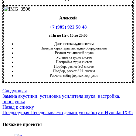
Алексей
+7 (985) 922 50 48
с Пн по Пт с 10 до 20:00
Диагностика аудио систем
Замеры характеристик аудио оборудования
Ремонт усилителей звука
Установка аудио систем
Настройка аудио систем
Подбор, расчет SQ систем
Подбор, расчет SPL систем
Расчеты сабвуферных корпусов
Следующая
Замена акустики, установка усилителя звука, настройка,
прослушка
Назад к списку
Предыдущая
Переделываем сделанную работу в Hyundai IX35
Похожие проекты