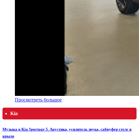
Просмотреть большое
Kia
Музыка в Kia Sportage 5. Акустика, усилитель звука, сабвуфер стелс в
крыло