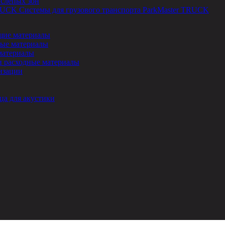
 слепых зон
Системы для грузового транспорта ParkMaster TRUCK
ие материалы
ые материалы
материалы
и расходные материалы
изации
ца для акустики