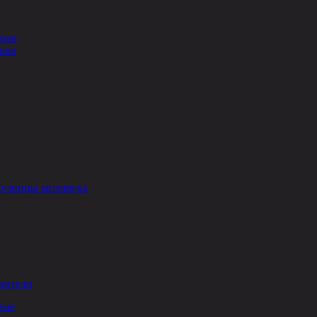
сная
ная
Кузницы автозвука
лители
ные