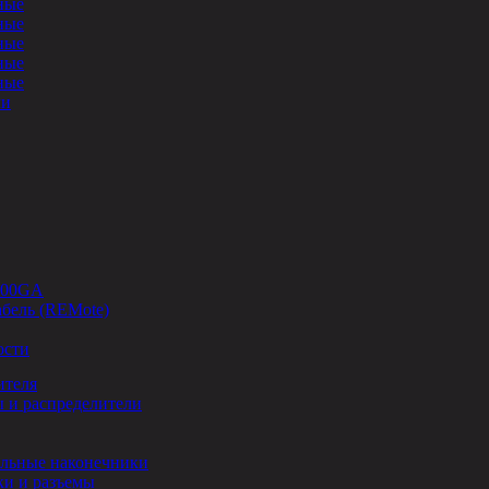
ные
ные
ные
ные
ные
ли
-00GA
бель (REMote)
ости
ителя
 и распределители
льные наконечники
и и разъемы