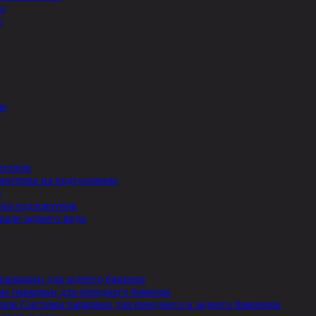
ла
е
ле
итором
ниторы на подголовник
ы
на подлокотник
кале заднего вида
парковки для заднего бампера
ы парковки для переднего бампера
Системы парковки для переднего и заднего бамперов