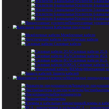
Усилители 3-каналь
Усилители 4-каналь
Усилители 5-каналь
Усилители 6-каналь
Усилители 8-каналь
Процессорные усилите
Кабельная продукция
Межблочные кабели
Акустические кабели
Силовые кабели
Силовые кабели 2GA
Силовые кабели 4GA
Силовые кабели 8GA
Силовые кабели 0
Монтажный ка
Защита кабелей
Монтажные принадлежн
Держатели предохран
Дистрибьютеры
Предохранители
Вольтметры
Клеммы и кабе
RCA — наконечник