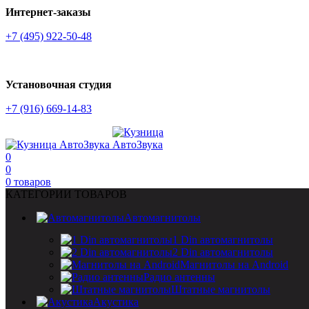
Интернет-заказы
+7 (495) 922-50-48
Установочная студия
+7 (916) 669-14-83
0
0
0
товаров
КАТЕГОРИИ ТОВАРОВ
Автомагнитолы
1 Din автомагнитолы
2 Din автомагнитолы
Магнитолы на Android
Радио антенны
Штатные магнитолы
Акустика