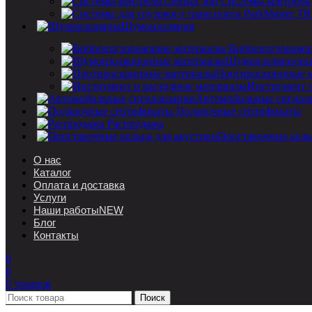
Системы контроля
Шумоизоляция
Вибропоглощающ
Шумоизоляционн
Противоскрипные 
Инструмент 
Автомобильные сигнал
Подарочные сертификаты
Распродажа
Проставочные коль
О нас
Каталог
Оплата и доставка
Услуги
Наши работы
NEW
Блог
Контакты
0
0
0
товаров
Поиск