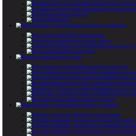
Преобразователи сигна
Клеммы аккумуляторны
Инструменты
Изолента
Переходники и адаптеры
ISO-переходники
Переходные рамки
Адаптеры кнопок на ру
Радио антенны
Видеосистемы
Потолочные мониторы
Подголовники с мон
Навесные мо
Встраиваемые монитор
Монитор с DVD 
Мониторы в зер
Видеорегистраторы
Парктроники и камеры
Камеры заднего вида
Системы 
Систем