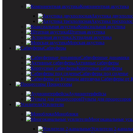
Компонентная акустика
Акустика двухполо
Акустика трехполос
Коаксиальная акустика
Штатная акустика
Эстрадная акустика
Морская акустика
Сабвуферы
Сабвуферные динамики
Активные сабвуферы
Корпусные сабвуферы
Сабвуферы под сиденье
Сабвуферы от 
Процессоры
Аудиоинтерфейсы
Пульты для процессоров
Усилители
Моноблоки
Многоканальные уси
Усилители 2-каналь