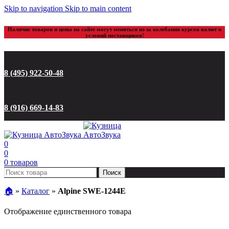
Skip to navigation
Skip to main content
Наличие товаров и цены на сайте могут меняться из-за колебания курсов валют и
условий поставщиков!
8 (495) 922-50-48
8 (916) 669-14-83
0
0
0
товаров
Поиск
🏠︎
»
Каталог
»
Alpine SWE-1244E
Отображение единственного товара