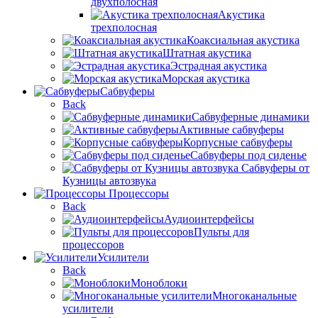
двухполосная
Акустика
трехполосная
Коаксиальная акустика
Штатная акустика
Эстрадная акустика
Морская акустика
Сабвуферы
Back
Сабвуферные динамики
Активные сабвуферы
Корпусные сабвуферы
Сабвуферы под сиденье
Сабвуферы от
Кузницы автозвука
Процессоры
Back
Аудиоинтерфейсы
Пульты для
процессоров
Усилители
Back
Моноблоки
Многоканальные
усилители