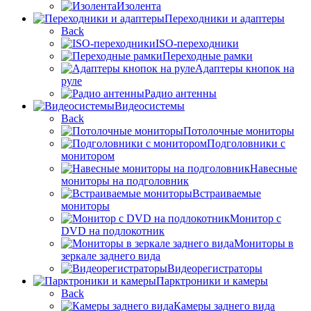
Изолента
Переходники и адаптеры
Back
ISO-переходники
Переходные рамки
Адаптеры кнопок на
руле
Радио антенны
Видеосистемы
Back
Потолочные мониторы
Подголовники с
монитором
Навесные
мониторы на подголовник
Встраиваемые
мониторы
Монитор с
DVD на подлокотник
Мониторы в
зеркале заднего вида
Видеорегистраторы
Парктроники и камеры
Back
Камеры заднего вида