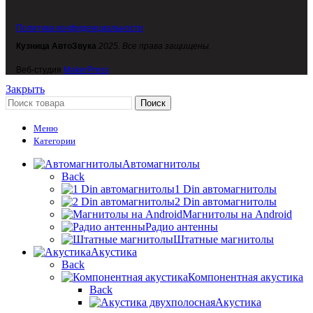
Политика конфиденциальности
Кузница АвтоЗвука
2025. Все права защищены.
Веб-студия
MakerPress
Закрыть
Поиск
Меню
Категории
Автомагнитолы
Back
1 Din автомагнитолы
2 Din автомагнитолы
Магнитолы на Android
Радио антенны
Штатные магнитолы
Акустика
Back
Компонентная акустика
Back
Акустика