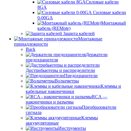
Силовые кабели
8GA
Силовые кабели
0-00GA
Монтажный
кабель (REMote)
Защита кабелей
Монтажные
принадлежности
Back
Держатели
предохранителя
Дистрибьютеры и распределители
Предохранители
Вольтметры
Клеммы и
кабельные наконечники
RCA —
наконечники и разъемы
Преобразователи
сигнала
Клеммы
аккумуляторные
Инструменты