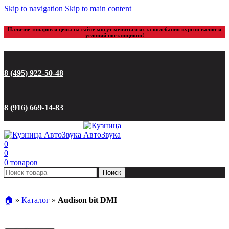
Skip to navigation
Skip to main content
Наличие товаров и цены на сайте могут меняться из-за колебания курсов валют и
условий поставщиков!
8 (495) 922-50-48
8 (916) 669-14-83
0
0
0
товаров
Поиск
🏠︎
»
Каталог
»
Audison bit DMI