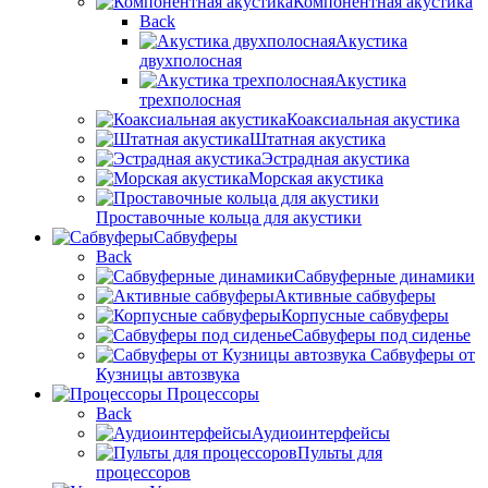
Компонентная акустика
Back
Акустика
двухполосная
Акустика
трехполосная
Коаксиальная акустика
Штатная акустика
Эстрадная акустика
Морская акустика
Проставочные кольца для акустики
Сабвуферы
Back
Сабвуферные динамики
Активные сабвуферы
Корпусные сабвуферы
Сабвуферы под сиденье
Сабвуферы от
Кузницы автозвука
Процессоры
Back
Аудиоинтерфейсы
Пульты для
процессоров