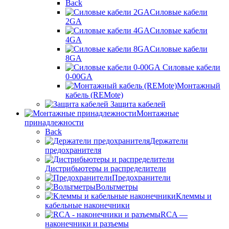
Back
Силовые кабели
2GA
Силовые кабели
4GA
Силовые кабели
8GA
Силовые кабели
0-00GA
Монтажный
кабель (REMote)
Защита кабелей
Монтажные
принадлежности
Back
Держатели
предохранителя
Дистрибьютеры и распределители
Предохранители
Вольтметры
Клеммы и
кабельные наконечники
RCA —
наконечники и разъемы