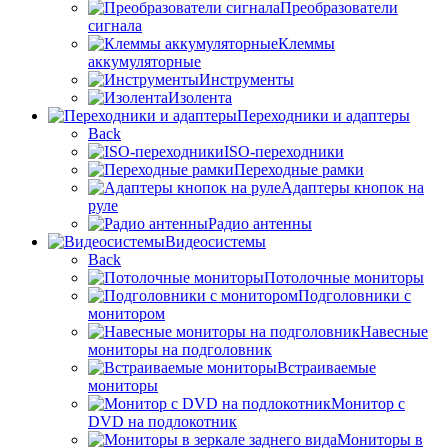
Преобразователи
сигнала
Клеммы
аккумуляторные
Инструменты
Изолента
Переходники и адаптеры
Back
ISO-переходники
Переходные рамки
Адаптеры кнопок на
руле
Радио антенны
Видеосистемы
Back
Потолочные мониторы
Подголовники с
монитором
Навесные
мониторы на подголовник
Встраиваемые
мониторы
Монитор с
DVD на подлокотник
Мониторы в