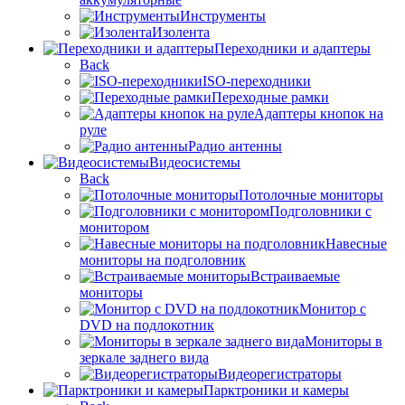
Инструменты
Изолента
Переходники и адаптеры
Back
ISO-переходники
Переходные рамки
Адаптеры кнопок на
руле
Радио антенны
Видеосистемы
Back
Потолочные мониторы
Подголовники с
монитором
Навесные
мониторы на подголовник
Встраиваемые
мониторы
Монитор с
DVD на подлокотник
Мониторы в
зеркале заднего вида
Видеорегистраторы
Парктроники и камеры