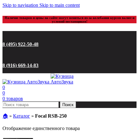
Skip to navigation
Skip to main content
Наличие товаров и цены на сайте могут меняться из-за колебания курсов валют и
условий поставщиков!
8 (495) 922-50-48
8 (916) 669-14-83
0
0
0
товаров
Поиск
🏠︎
»
Каталог
»
Focal RSB-250
Отображение единственного товара