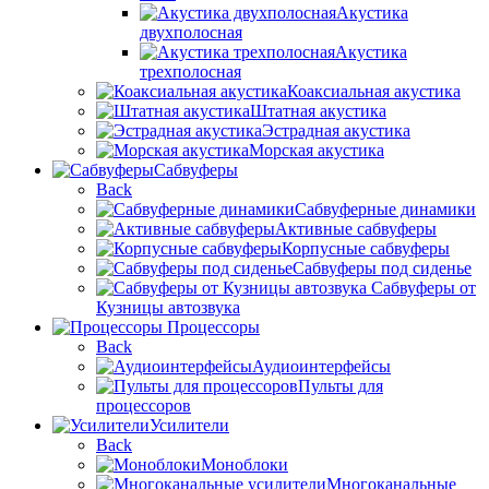
Акустика
двухполосная
Акустика
трехполосная
Коаксиальная акустика
Штатная акустика
Эстрадная акустика
Морская акустика
Сабвуферы
Back
Сабвуферные динамики
Активные сабвуферы
Корпусные сабвуферы
Сабвуферы под сиденье
Сабвуферы от
Кузницы автозвука
Процессоры
Back
Аудиоинтерфейсы
Пульты для
процессоров
Усилители
Back
Моноблоки
Многоканальные