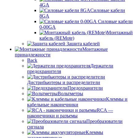
4GA
Силовые кабели
8GA
Силовые кабели
0-00GA
Монтажный
кабель (REMote)
Защита кабелей
Монтажные
принадлежности
Back
Держатели
предохранителя
Дистрибьютеры и распределители
Предохранители
Вольтметры
Клеммы и
кабельные наконечники
RCA —
наконечники и разъемы
Преобразователи
сигнала
Клеммы
аккумуляторные