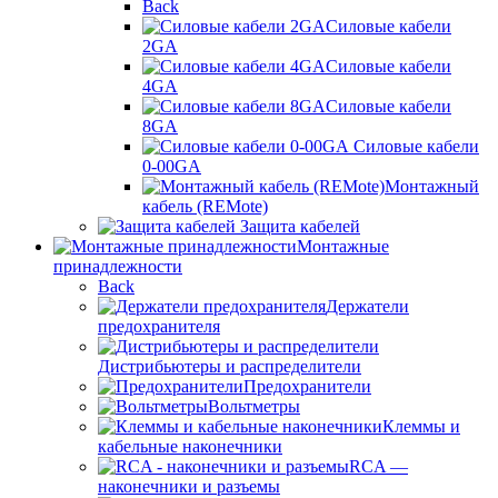
Back
Силовые кабели
2GA
Силовые кабели
4GA
Силовые кабели
8GA
Силовые кабели
0-00GA
Монтажный
кабель (REMote)
Защита кабелей
Монтажные
принадлежности
Back
Держатели
предохранителя
Дистрибьютеры и распределители
Предохранители
Вольтметры
Клеммы и
кабельные наконечники
RCA —
наконечники и разъемы