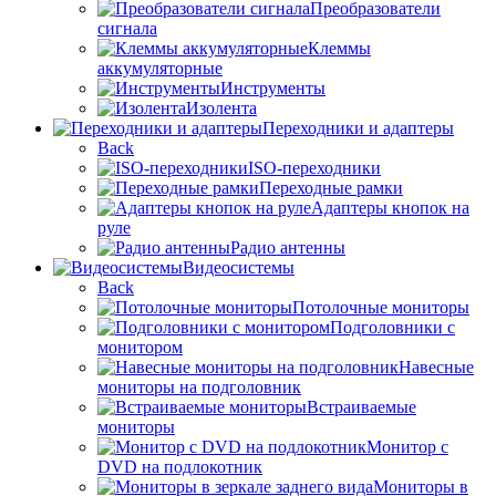
Преобразователи
сигнала
Клеммы
аккумуляторные
Инструменты
Изолента
Переходники и адаптеры
Back
ISO-переходники
Переходные рамки
Адаптеры кнопок на
руле
Радио антенны
Видеосистемы
Back
Потолочные мониторы
Подголовники с
монитором
Навесные
мониторы на подголовник
Встраиваемые
мониторы
Монитор с
DVD на подлокотник
Мониторы в