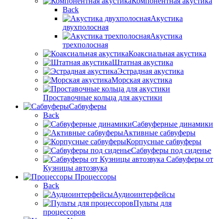
Компонентная акустика
Back
Акустика
двухполосная
Акустика
трехполосная
Коаксиальная акустика
Штатная акустика
Эстрадная акустика
Морская акустика
Проставочные кольца для акустики
Сабвуферы
Back
Сабвуферные динамики
Активные сабвуферы
Корпусные сабвуферы
Сабвуферы под сиденье
Сабвуферы от
Кузницы автозвука
Процессоры
Back
Аудиоинтерфейсы
Пульты для
процессоров