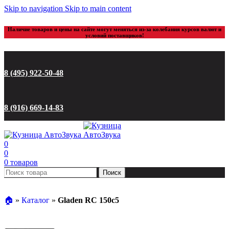
Skip to navigation
Skip to main content
Наличие товаров и цены на сайте могут меняться из-за колебания курсов валют и
условий поставщиков!
8 (495) 922-50-48
8 (916) 669-14-83
0
0
0
товаров
Поиск
🏠︎
»
Каталог
»
Gladen RC 150c5