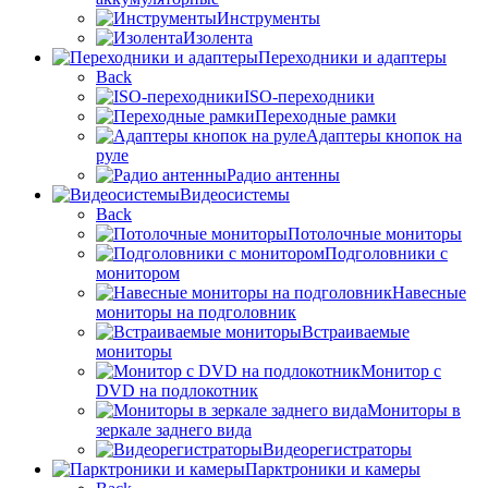
Инструменты
Изолента
Переходники и адаптеры
Back
ISO-переходники
Переходные рамки
Адаптеры кнопок на
руле
Радио антенны
Видеосистемы
Back
Потолочные мониторы
Подголовники с
монитором
Навесные
мониторы на подголовник
Встраиваемые
мониторы
Монитор с
DVD на подлокотник
Мониторы в
зеркале заднего вида
Видеорегистраторы
Парктроники и камеры