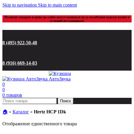
Skip to navigation
Skip to main content
Наличие товаров и цены на сайте могут меняться из-за колебания курсов валют и
условий поставщиков!
8 (495) 922-50-48
8 (916) 669-14-83
0
0
0
товаров
Поиск
🏠︎
»
Каталог
»
Hertz HCP 1Dk
Отображение единственного товара