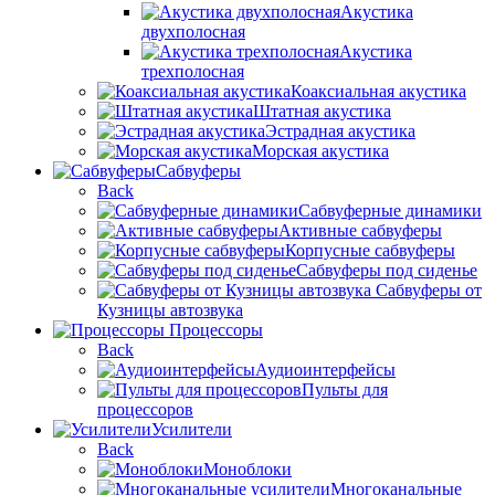
Акустика
двухполосная
Акустика
трехполосная
Коаксиальная акустика
Штатная акустика
Эстрадная акустика
Морская акустика
Сабвуферы
Back
Сабвуферные динамики
Активные сабвуферы
Корпусные сабвуферы
Сабвуферы под сиденье
Сабвуферы от
Кузницы автозвука
Процессоры
Back
Аудиоинтерфейсы
Пульты для
процессоров
Усилители
Back
Моноблоки
Многоканальные