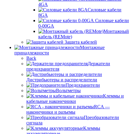
4GA
Силовые кабели
8GA
Силовые кабели
0-00GA
Монтажный
кабель (REMote)
Защита кабелей
Монтажные
принадлежности
Back
Держатели
предохранителя
Дистрибьютеры и распределители
Предохранители
Вольтметры
Клеммы и
кабельные наконечники
RCA —
наконечники и разъемы
Преобразователи
сигнала
Клеммы
аккумуляторные