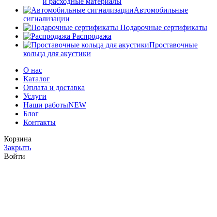
и расходные материалы
Автомобильные
сигнализации
Подарочные сертификаты
Распродажа
Проставочные
кольца для акустики
О нас
Каталог
Оплата и доставка
Услуги
Наши работы
NEW
Блог
Контакты
Корзина
Закрыть
Войти
Закрыть
У вас еще нет аккаунта?
Создать аккаунт
Мы используем файлы cookie для улучшения вашего опыта на
нашем сайте. Просматривая этот сайт, вы соглашаетесь на