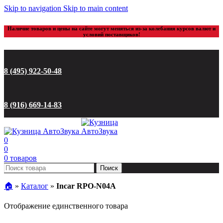
Skip to navigation
Skip to main content
Наличие товаров и цены на сайте могут меняться из-за колебания курсов валют и
условий поставщиков!
8 (495) 922-50-48
8 (916) 669-14-83
0
0
0
товаров
Поиск
🏠︎
»
Каталог
»
Incar RPO-N04A
Отображение единственного товара