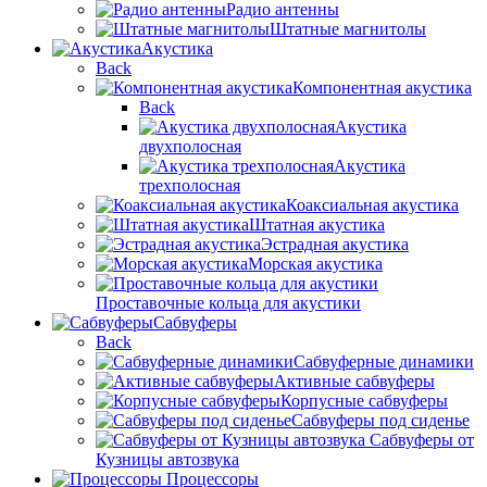
Радио антенны
Штатные магнитолы
Акустика
Back
Компонентная акустика
Back
Акустика
двухполосная
Акустика
трехполосная
Коаксиальная акустика
Штатная акустика
Эстрадная акустика
Морская акустика
Проставочные кольца для акустики
Сабвуферы
Back
Сабвуферные динамики
Активные сабвуферы
Корпусные сабвуферы
Сабвуферы под сиденье
Сабвуферы от
Кузницы автозвука
Процессоры