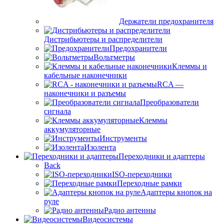
Держатели предохранителя
Дистрибьютеры и распределители
Предохранители
Вольтметры
Клеммы и
кабельные наконечники
RCA —
наконечники и разъемы
Преобразователи
сигнала
Клеммы
аккумуляторные
Инструменты
Изолента
Переходники и адаптеры
Back
ISO-переходники
Переходные рамки
Адаптеры кнопок на
руле
Радио антенны
Видеосистемы