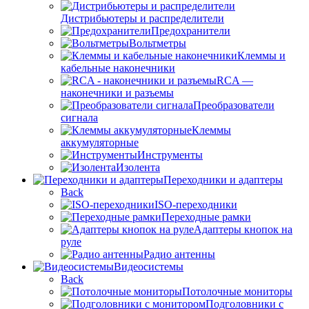
Дистрибьютеры и распределители
Предохранители
Вольтметры
Клеммы и
кабельные наконечники
RCA —
наконечники и разъемы
Преобразователи
сигнала
Клеммы
аккумуляторные
Инструменты
Изолента
Переходники и адаптеры
Back
ISO-переходники
Переходные рамки
Адаптеры кнопок на
руле
Радио антенны
Видеосистемы
Back
Потолочные мониторы
Подголовники с