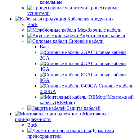
канальные
Процессорные
усилители
Кабельная продукция
Back
Межблочные кабели
Акустические кабели
Силовые кабели
Back
Силовые кабели
2GA
Силовые кабели
4GA
Силовые кабели
8GA
Силовые кабели
0-00GA
Монтажный
кабель (REMote)
Защита кабелей
Монтажные
принадлежности
Back
Держатели
предохранителя