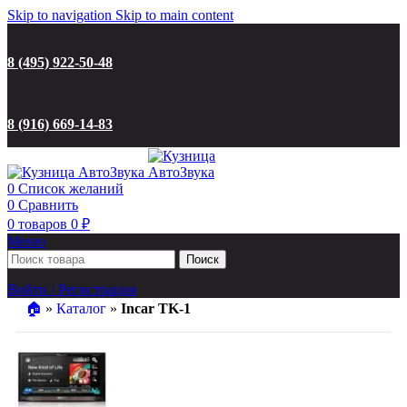
Skip to navigation
Skip to main content
8 (495) 922-50-48
8 (916) 669-14-83
0
Список желаний
0
Сравнить
0
товаров
0
₽
Меню
Поиск
Войти / Регистрация
🏠︎
»
Каталог
»
Incar TK-1