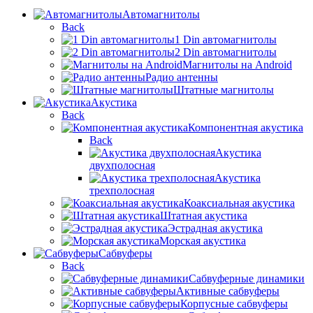
Автомагнитолы
Back
1 Din автомагнитолы
2 Din автомагнитолы
Магнитолы на Android
Радио антенны
Штатные магнитолы
Акустика
Back
Компонентная акустика
Back
Акустика
двухполосная
Акустика
трехполосная
Коаксиальная акустика
Штатная акустика
Эстрадная акустика
Морская акустика
Сабвуферы
Back
Сабвуферные динамики
Активные сабвуферы
Корпусные сабвуферы