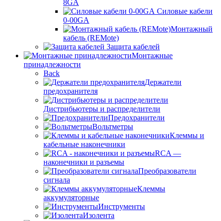
8GA
Силовые кабели
0-00GA
Монтажный
кабель (REMote)
Защита кабелей
Монтажные
принадлежности
Back
Держатели
предохранителя
Дистрибьютеры и распределители
Предохранители
Вольтметры
Клеммы и
кабельные наконечники
RCA —
наконечники и разъемы
Преобразователи
сигнала
Клеммы
аккумуляторные
Инструменты
Изолента