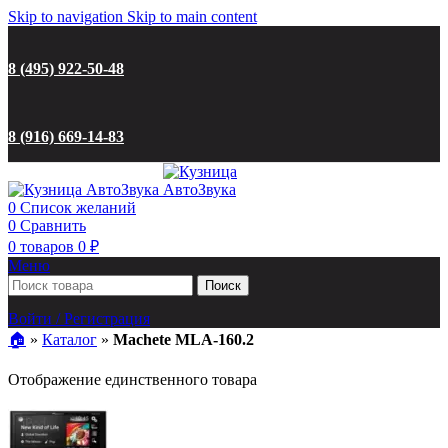
Skip to navigation
Skip to main content
8 (495) 922-50-48
8 (916) 669-14-83
0
Список желаний
0
Сравнить
0
товаров
0
₽
Меню
Поиск
Войти / Регистрация
🏠︎
»
Каталог
»
Machete MLA-160.2
Отображение единственного товара