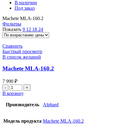
В наличии
Под заказ
Machete MLA-160.2
Фильтры
Показать
9
12
18
24
Сравнить
Быстрый просмотр
В список желаний
Machete MLA-160.2
7 990
₽
Количество
товара
В корзину
Machete
MLA-
Производитель
Alphard
160.2
Модель продукта
Machete MLA-160.2