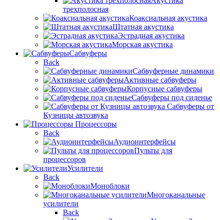
Акустика
трехполосная
Коаксиальная акустика
Штатная акустика
Эстрадная акустика
Морская акустика
Сабвуферы
Back
Сабвуферные динамики
Активные сабвуферы
Корпусные сабвуферы
Сабвуферы под сиденье
Сабвуферы от
Кузницы автозвука
Процессоры
Back
Аудиоинтерфейсы
Пульты для
процессоров
Усилители
Back
Моноблоки
Многоканальные
усилители
Back