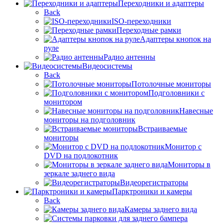
Переходники и адаптеры
Back
ISO-переходники
Переходные рамки
Адаптеры кнопок на
руле
Радио антенны
Видеосистемы
Back
Потолочные мониторы
Подголовники с
монитором
Навесные
мониторы на подголовник
Встраиваемые
мониторы
Монитор с
DVD на подлокотник
Мониторы в
зеркале заднего вида
Видеорегистраторы
Парктроники и камеры
Back
Камеры заднего вида