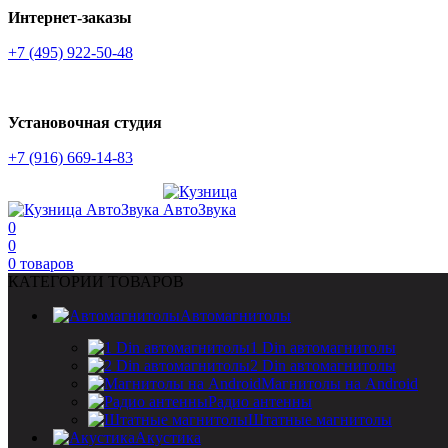
Интернет-заказы
+7 (495) 922-50-48
Установочная студия
+7 (916) 669-14-83
0
0
0
товаров
КАТЕГОРИИ ТОВАРОВ
Автомагнитолы
1 Din автомагнитолы
2 Din автомагнитолы
Магнитолы на Android
Радио антенны
Штатные магнитолы
Акустика