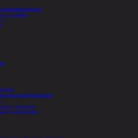
льные наконечники
и и разъемы
ла
е
ле
итором
ниторы на подголовник
ы
на подлокотник
кале заднего вида
парковки для заднего бампера