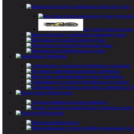
Компонентная акустика
Акустика двухполо
Акустика трехполосная
Коаксиальная акустика
Штатная акустика
Эстрадная акустика
Морская акустика
Сабвуферы
Сабвуферные динамики
Активные сабвуферы
Корпусные сабвуферы
Сабвуферы под сиденье
Сабвуферы от 
Процессоры
Аудиоинтерфейсы
Пульты для процессоров
Усилители
Моноблоки
Многоканальные уси