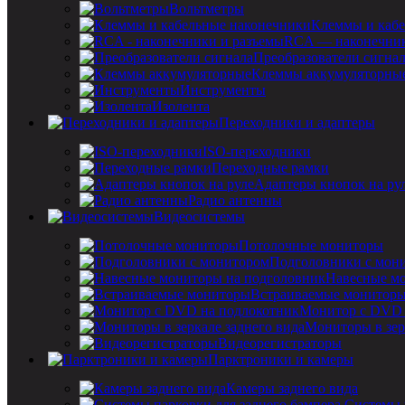
Вольтметры
Клеммы и кабе
RCA — наконечник
Преобразователи сигна
Клеммы аккумуляторны
Инструменты
Изолента
Переходники и адаптеры
ISO-переходники
Переходные рамки
Адаптеры кнопок на ру
Радио антенны
Видеосистемы
Потолочные мониторы
Подголовники с мон
Навесные мо
Встраиваемые монитор
Монитор с DVD 
Мониторы в зер
Видеорегистраторы
Парктроники и камеры
Камеры заднего вида
Системы 