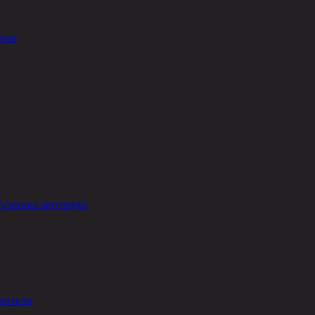
сная
Кузницы автозвука
лители