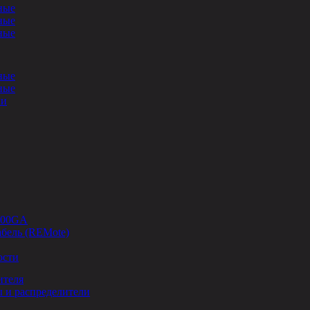
ные
ные
ные
ные
ные
ли
-00GA
бель (REMote)
ости
ителя
 и распределители