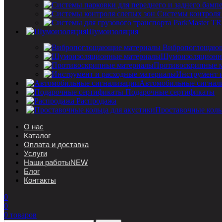
Системы контроля
Шумоизоляция
Вибропоглощающ
Шумоизоляционн
Противоскрипные 
Инструмент 
Автомобильные сигнал
Подарочные сертификаты
Распродажа
Проставочные коль
О нас
Каталог
Оплата и доставка
Услуги
Наши работы
NEW
Блог
Контакты
0
0
0
товаров