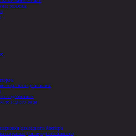
льные наконечники
и и разъемы
ла
е
ле
итором
ниторы на подголовник
ы
на подлокотник
кале заднего вида
парковки для заднего бампера
ы парковки для переднего бампера