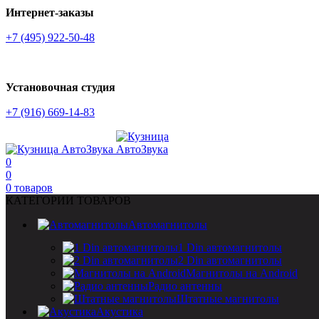
Интернет-заказы
+7 (495) 922-50-48
Установочная студия
+7 (916) 669-14-83
0
0
0
товаров
КАТЕГОРИИ ТОВАРОВ
Автомагнитолы
1 Din автомагнитолы
2 Din автомагнитолы
Магнитолы на Android
Радио антенны
Штатные магнитолы
Акустика