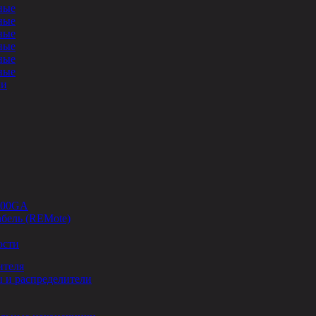
ные
ные
ные
ные
ные
ные
ли
-00GA
бель (REMote)
ости
ителя
 и распределители