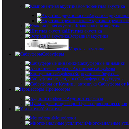
Компонентная акустика
Акустика двухполо
Акустика трехполос
Коаксиальная акустика
Штатная акустика
Эстрадная акустика
Морская акустика
Сабвуферы
Сабвуферные динамики
Активные сабвуферы
Корпусные сабвуферы
Сабвуферы под сиденье
Сабвуферы от 
Процессоры
Аудиоинтерфейсы
Пульты для процессоров
Усилители
Моноблоки
Многоканальные уси