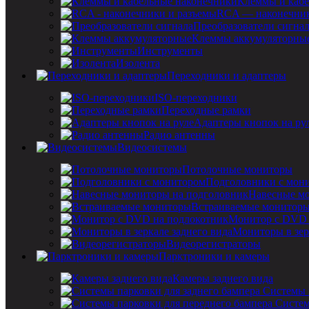
Клеммы и кабе
RCA — наконечник
Преобразователи сигна
Клеммы аккумуляторны
Инструменты
Изолента
Переходники и адаптеры
ISO-переходники
Переходные рамки
Адаптеры кнопок на ру
Радио антенны
Видеосистемы
Потолочные мониторы
Подголовники с мон
Навесные мо
Встраиваемые монитор
Монитор с DVD 
Мониторы в зер
Видеорегистраторы
Парктроники и камеры
Камеры заднего вида
Системы 
Систем