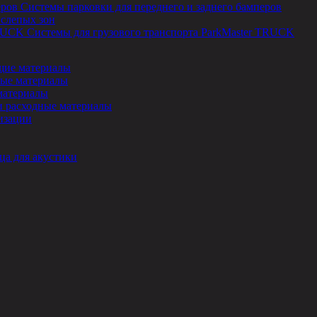
Системы парковки для переднего и заднего бамперов
 слепых зон
Системы для грузового транспорта ParkMaster TRUCK
ие материалы
ые материалы
материалы
и расходные материалы
изации
ца для акустики