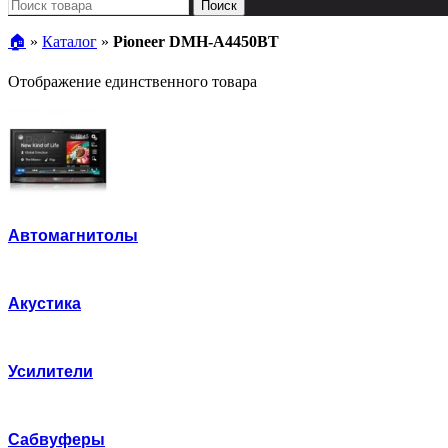
Поиск
🏠︎
»
Каталог
»
Pioneer DMH-A4450BT
Отображение единственного товара
Автомагнитолы
Акустика
Усилители
Сабвуферы