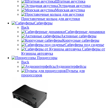
Штатная акустика
Эстрадная акустика
Морская акустика
Проставочные кольца для акустики
Сабвуферы
Back
Сабвуферные динамики
Активные сабвуферы
Корпусные сабвуферы
Сабвуферы под сиденье
Сабвуферы от
Кузницы автозвука
Процессоры
Back
Аудиоинтерфейсы
Пульты для
процессоров