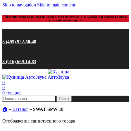
Skip to navigation
Skip to main content
Наличие товаров и цены на сайте могут меняться из-за колебания курсов валют и
условий поставщиков!
8 (495) 922-50-48
8 (916) 669-14-83
0
0
0
товаров
Поиск
🏠︎
»
Каталог
»
SWAT SPW-18
Отображение единственного товара