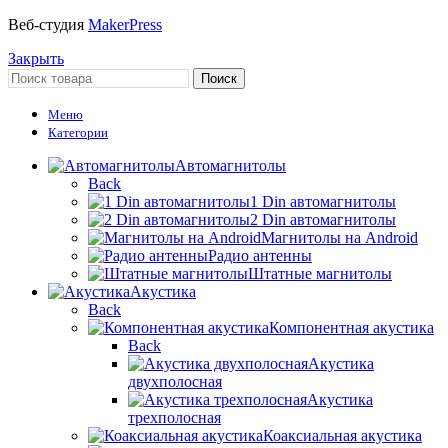
Веб-студия
MakerPress
Закрыть
Поиск
Меню
Категории
Автомагнитолы
Back
1 Din автомагнитолы
2 Din автомагнитолы
Магнитолы на Android
Радио антенны
Штатные магнитолы
Акустика
Back
Компонентная акустика
Back
Акустика
двухполосная
Акустика
трехполосная
Коаксиальная акустика