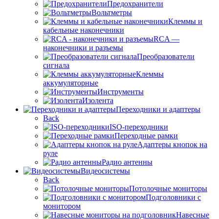
Предохранители
Вольтметры
Клеммы и
кабельные наконечники
RCA —
наконечники и разъемы
Преобразователи
сигнала
Клеммы
аккумуляторные
Инструменты
Изолента
Переходники и адаптеры
Back
ISO-переходники
Переходные рамки
Адаптеры кнопок на
руле
Радио антенны
Видеосистемы
Back
Потолочные мониторы
Подголовники с
монитором
Навесные