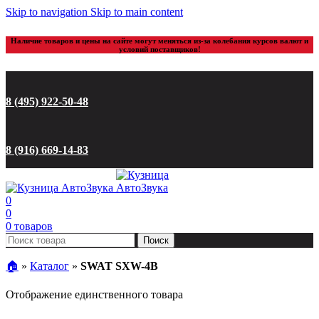
Skip to navigation
Skip to main content
Наличие товаров и цены на сайте могут меняться из-за колебания курсов валют и
условий поставщиков!
8 (495) 922-50-48
8 (916) 669-14-83
0
0
0
товаров
Поиск
🏠︎
»
Каталог
»
SWAT SXW-4B
Отображение единственного товара