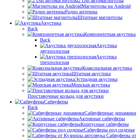
2 Din автомагнитолы
Магнитолы на Android
Радио антенны
Штатные магнитолы
Акустика
Back
Компонентная акустика
Back
Акустика
двухполосная
Акустика
трехполосная
Коаксиальная акустика
Штатная акустика
Эстрадная акустика
Морская акустика
Проставочные кольца для акустики
Сабвуферы
Back
Сабвуферные динамики
Активные сабвуферы
Корпусные сабвуферы
Сабвуферы под сиденье
Сабвуферы от