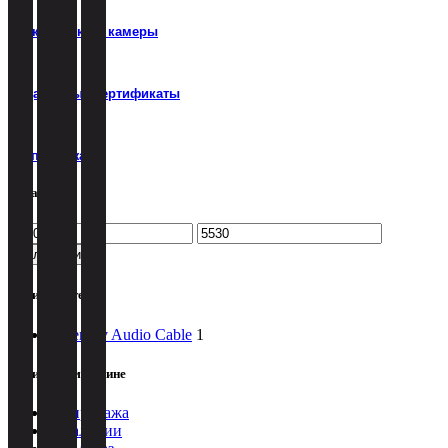
Парктроники и камеры
Подарочные сертификаты
Распродажа
Цена, руб.
Минимальная
Максимальная
цена
цена
Фильтрация
Производитель
Tchernov Audio Cable
1
Наличие в магазине
Распродажа
В наличии