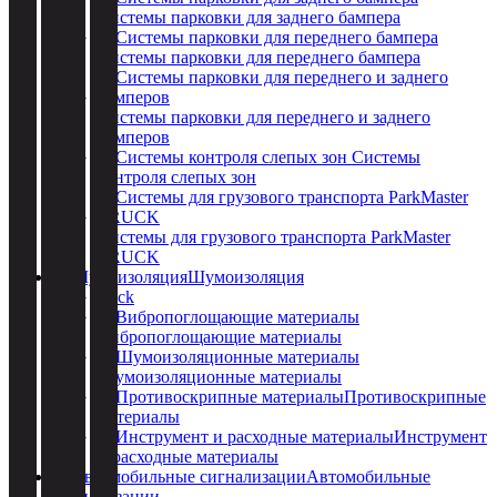
Системы парковки для заднего бампера
Системы парковки для переднего бампера
Системы парковки для переднего и заднего
бамперов
Системы
контроля слепых зон
Системы для грузового транспорта ParkMaster
TRUCK
Шумоизоляция
Back
Вибропоглощающие материалы
Шумоизоляционные материалы
Противоскрипные
материалы
Инструмент
и расходные материалы
Автомобильные
сигнализации