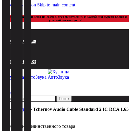
Количество
Skip to navigation
Skip to main content
товара
Tchernov
Наличие товаров и цены на сайте могут меняться из-за колебания курсов валют и
Audio
условий поставщиков!
Cable
Standard
2
IC
8 (495) 922-50-48
RCA
1.65
m
8 (916) 669-14-83
0
0
0
товаров
Поиск
🏠︎
»
Каталог
»
Tchernov Audio Cable Standard 2 IC RCA 1.65
m
Отображение единственного товара