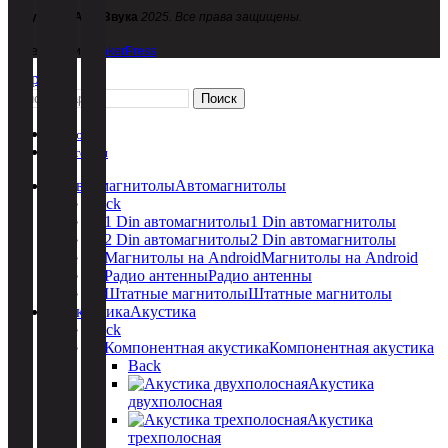
Кузница АвтоЗвука
2025. Все права защищены.
Веб-студия
MakerPress
Закрыть
Поиск
Меню
Категории
Автомагнитолы
Back
1 Din автомагнитолы
2 Din автомагнитолы
Магнитолы на Android
Радио антенны
Штатные магнитолы
Акустика
Back
Компонентная акустика
Back
Акустика
двухполосная
Акустика
трехполосная