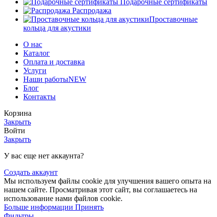
Подарочные сертификаты
Распродажа
Проставочные
кольца для акустики
О нас
Каталог
Оплата и доставка
Услуги
Наши работы
NEW
Блог
Контакты
Корзина
Закрыть
Войти
Закрыть
У вас еще нет аккаунта?
Создать аккаунт
Мы используем файлы cookie для улучшения вашего опыта на
нашем сайте. Просматривая этот сайт, вы соглашаетесь на
использование нами файлов cookie.
Больше
Больше информации
Принять
информации
Фильтры