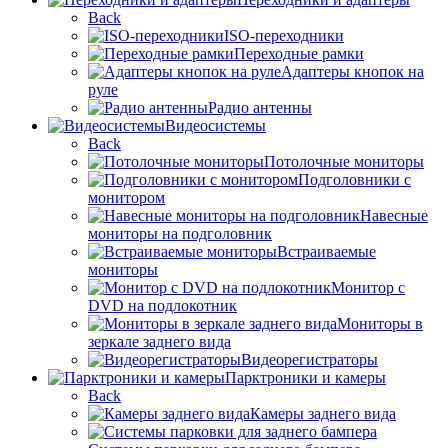
Back
ISO-переходники
Переходные рамки
Адаптеры кнопок на
руле
Радио антенны
Видеосистемы
Back
Потолочные мониторы
Подголовники с
монитором
Навесные
мониторы на подголовник
Встраиваемые
мониторы
Монитор с
DVD на подлокотник
Мониторы в
зеркале заднего вида
Видеорегистраторы
Парктроники и камеры
Back
Камеры заднего вида