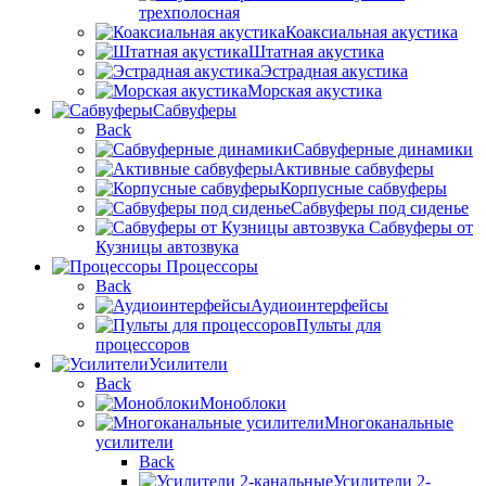
трехполосная
Коаксиальная акустика
Штатная акустика
Эстрадная акустика
Морская акустика
Сабвуферы
Back
Сабвуферные динамики
Активные сабвуферы
Корпусные сабвуферы
Сабвуферы под сиденье
Сабвуферы от
Кузницы автозвука
Процессоры
Back
Аудиоинтерфейсы
Пульты для
процессоров
Усилители
Back
Моноблоки
Многоканальные
усилители
Back
Усилители 2-