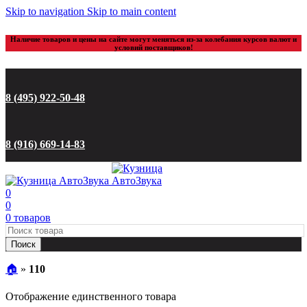
Skip to navigation
Skip to main content
Наличие товаров и цены на сайте могут меняться из-за колебания курсов валют и
условий поставщиков!
8 (495) 922-50-48
8 (916) 669-14-83
0
0
0
товаров
Поиск
🏠︎
»
110
Отображение единственного товара