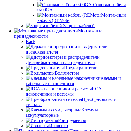
Силовые кабели
0-00GA
Монтажный
кабель (REMote)
Защита кабелей
Монтажные
принадлежности
Back
Держатели
предохранителя
Дистрибьютеры и распределители
Предохранители
Вольтметры
Клеммы и
кабельные наконечники
RCA —
наконечники и разъемы
Преобразователи
сигнала
Клеммы
аккумуляторные
Инструменты
Изолента
Переходники и адаптеры