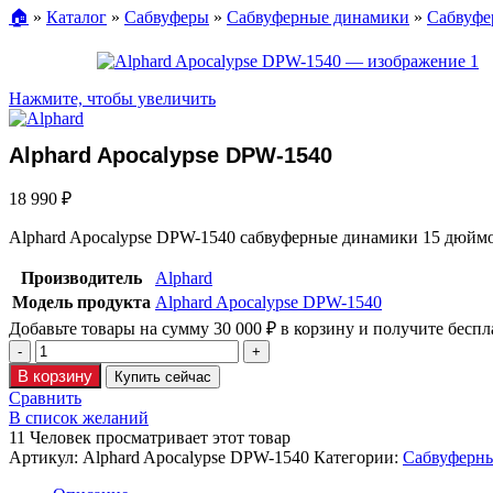
🏠︎
»
Каталог
»
Сабвуферы
»
Сабвуферные динамики
»
Сабвуфе
Нажмите, чтобы увеличить
Alphard Apocalypse DPW-1540
18 990
₽
Alphard Apocalypse DPW-1540 сабвуферные динамики 15 дюймо
Производитель
Alphard
Модель продукта
Alphard Apocalypse DPW-1540
Добавьте товары на сумму
30 000
₽
в корзину и получите беспл
В корзину
Купить сейчас
Сравнить
В список желаний
11
Человек просматривает этот товар
Артикул:
Alphard Apocalypse DPW-1540
Категории:
Сабвуферн