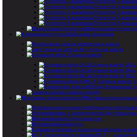
Усилители 3-каналь
Усилители 4-каналь
Усилители 5-каналь
Усилители 6-каналь
Усилители 8-каналь
Процессорные усилите
Кабельная продукция
Межблочные кабели
Акустические кабели
Силовые кабели
Силовые кабели 2GA
Силовые кабели 4GA
Силовые кабели 8GA
Силовые кабели 0
Монтажный ка
Защита кабелей
Монтажные принадлежн
Держатели предохран
Дистрибьютеры
Предохранители
Вольтметры
Клеммы и кабе
RCA — наконечник