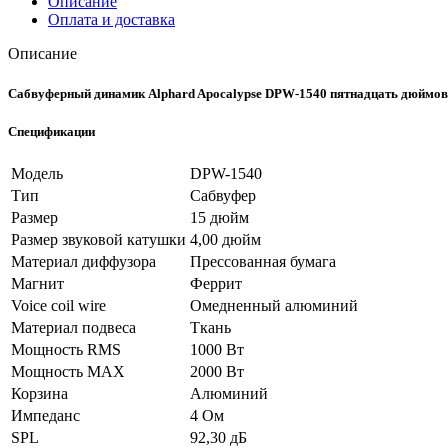
Описание
Оплата и доставка
Описание
Сабвуферный динамик Alphard Apocalypse DPW-1540 пятнадцать дюймов
Спецификации
Модель
DPW-1540
Тип
Сабвуфер
Размер
15 дюйм
Размер звуковой катушки
4,00 дюйм
Материал диффузора
Прессованная бумага
Магнит
Феррит
Voice coil wire
Омедненный алюминий
Материал подвеса
Ткань
Мощность RMS
1000 Вт
Мощность MAX
2000 Вт
Корзина
Алюминий
Импеданс
4 Ом
SPL
92,30 дБ