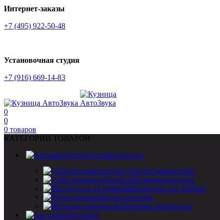
Интернет-заказы
+7 (495) 922-50-48
Установочная студия
+7 (916) 669-14-83
0
0
0
товаров
КАТЕГОРИИ ТОВАРОВ
Автомагнитолы
1 Din автомагнитолы
2 Din автомагнитолы
Магнитолы на Android
Радио антенны
Штатные магнитолы
Акустика