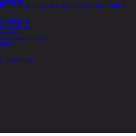
 слепых зон
Системы для грузового транспорта ParkMaster TRUCK
ие материалы
ые материалы
материалы
и расходные материалы
изации
ца для акустики