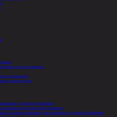
ла
е
ле
итором
ниторы на подголовник
ы
на подлокотник
кале заднего вида
парковки для заднего бампера
ы парковки для переднего бампера
Системы парковки для переднего и заднего бамперов