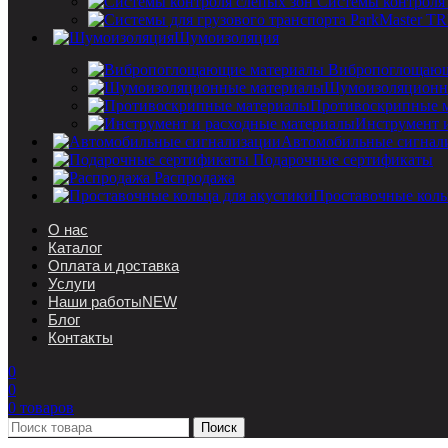
Системы контроля
Шумоизоляция
Вибропоглощающ
Шумоизоляционн
Противоскрипные 
Инструмент 
Автомобильные сигнал
Подарочные сертификаты
Распродажа
Проставочные коль
О нас
Каталог
Оплата и доставка
Услуги
Наши работы
NEW
Блог
Контакты
0
0
0
товаров
Поиск