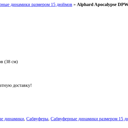
рные динамики размером 15 дюймов
»
Alphard Apocalypse DPW
в (38 см)
атную доставку!
ые динамики
,
Сабвуферы
,
Сабвуферные динамики размером 15 