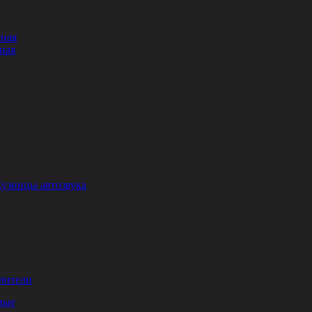
сная
ная
Кузницы автозвука
лители
ные