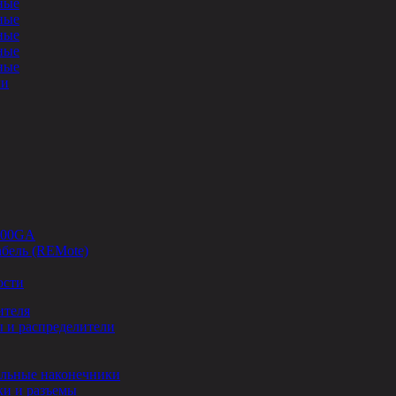
ные
ные
ные
ные
ные
ли
-00GA
бель (REMote)
ости
ителя
 и распределители
льные наконечники
и и разъемы