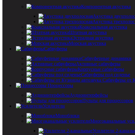
Компонентная акустика
Акустика двухполо
Акустика трехполос
Коаксиальная акустика
Штатная акустика
Эстрадная акустика
Морская акустика
Сабвуферы
Сабвуферные динамики
Активные сабвуферы
Корпусные сабвуферы
Сабвуферы под сиденье
Сабвуферы от 
Процессоры
Аудиоинтерфейсы
Пульты для процессоров
Усилители
Моноблоки
Многоканальные уси
Усилители 2-каналь