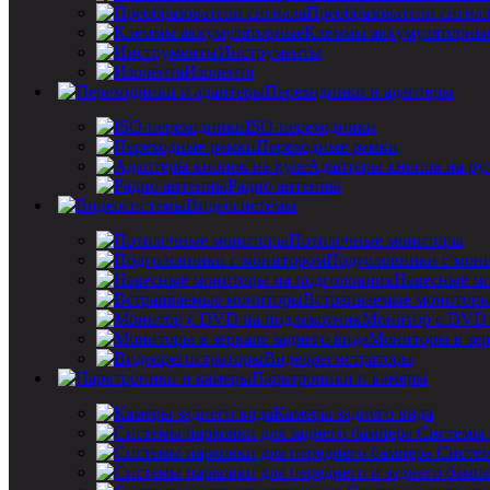
Преобразователи сигна
Клеммы аккумуляторны
Инструменты
Изолента
Переходники и адаптеры
ISO-переходники
Переходные рамки
Адаптеры кнопок на ру
Радио антенны
Видеосистемы
Потолочные мониторы
Подголовники с мон
Навесные мо
Встраиваемые монитор
Монитор с DVD 
Мониторы в зер
Видеорегистраторы
Парктроники и камеры
Камеры заднего вида
Системы 
Систем