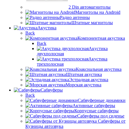
2 Din автомагнитолы
Магнитолы на Android
Радио антенны
Штатные магнитолы
Акустика
Back
Компонентная акустика
Back
Акустика
двухполосная
Акустика
трехполосная
Коаксиальная акустика
Штатная акустика
Эстрадная акустика
Морская акустика
Сабвуферы
Back
Сабвуферные динамики
Активные сабвуферы
Корпусные сабвуферы
Сабвуферы под сиденье
Сабвуферы от
Кузницы автозвука