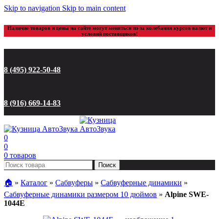
Skip to navigation
Skip to main content
Наличие товаров и цены на сайте могут меняться из-за колебания курсов валют и
условий поставщиков!
8 (495) 922-50-48
8 (916) 669-14-83
0
0
0
товаров
Поиск
🏠︎
»
Каталог
»
Сабвуферы
»
Сабвуферные динамики
»
Сабвуферные динамики размером 10 дюймов
»
Alpine SWE-
1044E