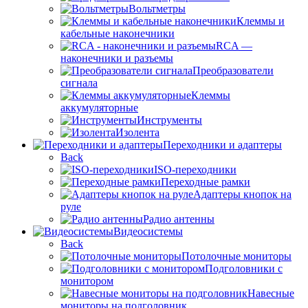
Вольтметры
Клеммы и
кабельные наконечники
RCA —
наконечники и разъемы
Преобразователи
сигнала
Клеммы
аккумуляторные
Инструменты
Изолента
Переходники и адаптеры
Back
ISO-переходники
Переходные рамки
Адаптеры кнопок на
руле
Радио антенны
Видеосистемы
Back
Потолочные мониторы
Подголовники с
монитором
Навесные
мониторы на подголовник