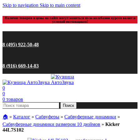
Skip to navigation
Skip to main content
Наличие товаров и цены на сайте могут меняться из-за колебания курсов валют и
условий поставщиков!
8 (495) 922-50-48
8 (916) 669-14-83
0
0
0
товаров
Поиск
🏠︎
»
Каталог
»
Сабвуферы
»
Сабвуферные динамики
»
Сабвуферные динамики размером 10 дюймов
»
Kicker
44L7S102