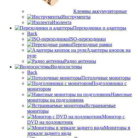
Клеммы аккумуляторные
Инструменты
Изолента
Переходники и адаптеры
Back
ISO-переходники
Переходные рамки
Адаптеры кнопок на
руле
Радио антенны
Видеосистемы
Back
Потолочные мониторы
Подголовники с
монитором
Навесные
мониторы на подголовник
Встраиваемые
мониторы
Монитор с
DVD на подлокотник
Мониторы в
зеркале заднего вида