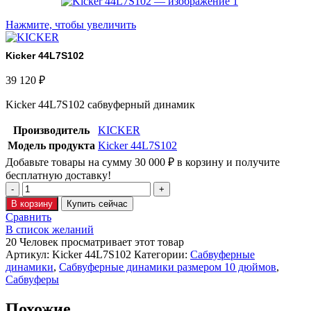
Нажмите, чтобы увеличить
Kicker 44L7S102
39 120
₽
Kicker 44L7S102 сабвуферный динамик
Производитель
KICKER
Модель продукта
Kicker 44L7S102
Добавьте товары на сумму
30 000
₽
в корзину и получите
бесплатную доставку!
В корзину
Купить сейчас
Сравнить
В список желаний
20
Человек просматривает этот товар
Артикул:
Kicker 44L7S102
Категории:
Сабвуферные
динамики
,
Сабвуферные динамики размером 10 дюймов
,
Сабвуферы
Похожие