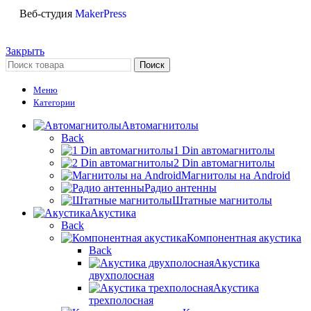
Веб-студия
MakerPress
Закрыть
Поиск
Меню
Категории
Автомагнитолы
Back
1 Din автомагнитолы
2 Din автомагнитолы
Магнитолы на Android
Радио антенны
Штатные магнитолы
Акустика
Back
Компонентная акустика
Back
Акустика
двухполосная
Акустика
трехполосная