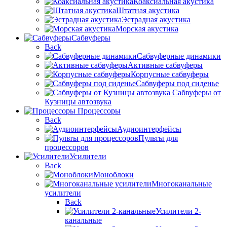
Коаксиальная акустика
Штатная акустика
Эстрадная акустика
Морская акустика
Сабвуферы
Back
Сабвуферные динамики
Активные сабвуферы
Корпусные сабвуферы
Сабвуферы под сиденье
Сабвуферы от
Кузницы автозвука
Процессоры
Back
Аудиоинтерфейсы
Пульты для
процессоров
Усилители
Back
Моноблоки
Многоканальные
усилители
Back
Усилители 2-
канальные