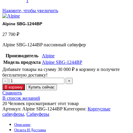
Нажмите, чтобы увеличить
Alpine SBG-1244BP
27 700
₽
Alpine SBG-1244BP пассивный сабвуфер
Производитель
Alpine
Модель продукта
Alpine SBG-1244BP
Добавьте товары на сумму
30 000
₽
в корзину и получите
бесплатную доставку!
В корзину
Купить сейчас
Сравнить
В список желаний
20
Человек просматривает этот товар
Артикул:
Alpine SBG-1244BP
Категории:
Корпусные
сабвуферы
,
Сабвуферы
Описание
Оплата И Доставка