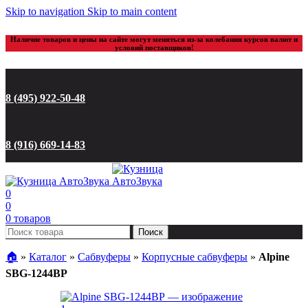
Skip to navigation
Skip to main content
Наличие товаров и цены на сайте могут меняться из-за колебания курсов валют и
условий поставщиков!
8 (495) 922-50-48
8 (916) 669-14-83
0
0
0
товаров
Поиск
🏠︎
»
Каталог
»
Сабвуферы
»
Корпусные сабвуферы
»
Alpine
SBG-1244BP