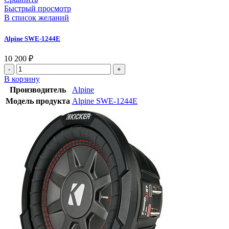
Быстрый просмотр
В список желаний
Alpine SWE-1244E
10 200
₽
В корзину
Производитель
Alpine
Модель продукта
Alpine SWE-1244E