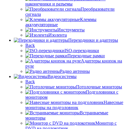
наконечники и разъемы
Преобразователи
сигнала
Клеммы
аккумуляторные
Инструменты
Изолента
Переходники и адаптеры
Back
ISO-переходники
Переходные рамки
Адаптеры кнопок на
руле
Радио антенны
Видеосистемы
Back
Потолочные мониторы
Подголовники с
монитором
Навесные
мониторы на подголовник
Встраиваемые
мониторы
Монитор с
DVD на подлокотник