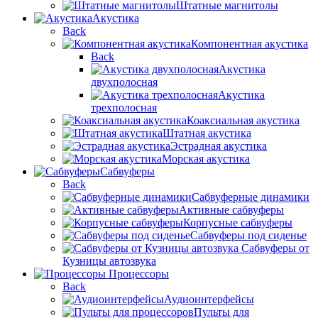
Штатные магнитолы
Акустика
Back
Компонентная акустика
Back
Акустика
двухполосная
Акустика
трехполосная
Коаксиальная акустика
Штатная акустика
Эстрадная акустика
Морская акустика
Сабвуферы
Back
Сабвуферные динамики
Активные сабвуферы
Корпусные сабвуферы
Сабвуферы под сиденье
Сабвуферы от
Кузницы автозвука
Процессоры
Back
Аудиоинтерфейсы
Пульты для