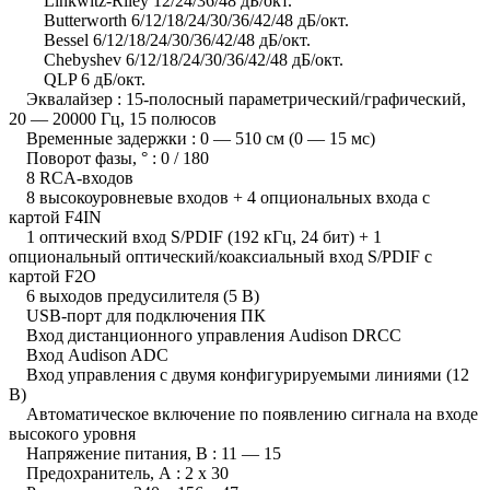
Linkwitz-Riley 12/24/36/48 дБ/окт.
Butterworth 6/12/18/24/30/36/42/48 дБ/окт.
Bessel 6/12/18/24/30/36/42/48 дБ/окт.
Chebyshev 6/12/18/24/30/36/42/48 дБ/окт.
QLP 6 дБ/окт.
Эквалайзер : 15-полосный параметрический/графический,
20 — 20000 Гц, 15 полюсов
Временные задержки : 0 — 510 см (0 — 15 мс)
Поворот фазы, ° : 0 / 180
8 RCA-входов
8 высокоуровневые входов + 4 опциональных входа с
картой F4IN
1 оптический вход S/PDIF (192 кГц, 24 бит) + 1
опциональный оптический/коаксиальный вход S/PDIF с
картой F2O
6 выходов предусилителя (5 В)
USB-порт для подключения ПК
Вход дистанционного управления Audison DRCC
Вход Audison ADC
Вход управления с двумя конфигурируемыми линиями (12
В)
Автоматическое включение по появлению сигнала на входе
высокого уровня
Напряжение питания, В : 11 — 15
Предохранитель, А : 2 x 30