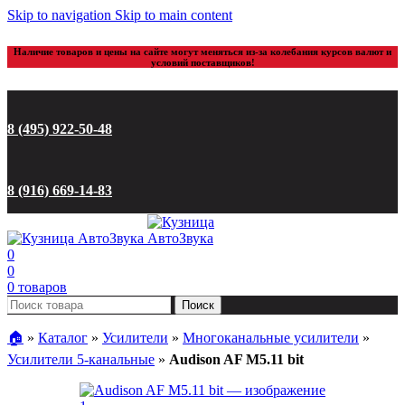
Skip to navigation
Skip to main content
Наличие товаров и цены на сайте могут меняться из-за колебания курсов валют и
условий поставщиков!
8 (495) 922-50-48
8 (916) 669-14-83
0
0
0
товаров
Поиск
🏠︎
»
Каталог
»
Усилители
»
Многоканальные усилители
»
Усилители 5-канальные
»
Audison AF M5.11 bit