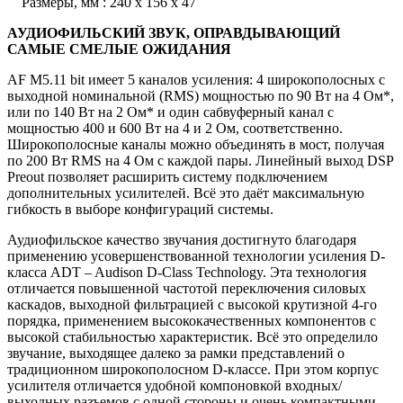
Размеры, мм : 240 x 156 x 47
АУДИОФИЛЬСКИЙ ЗВУК, ОПРАВДЫВАЮЩИЙ
САМЫЕ СМЕЛЫЕ ОЖИДАНИЯ
AF M5.11 bit имеет 5 каналов усиления: 4 широкополосных с
выходной номинальной (RMS) мощностью по 90 Вт на 4 Ом*,
или по 140 Вт на 2 Ом* и один сабвуферный канал с
мощностью 400 и 600 Вт на 4 и 2 Ом, соответственно.
Широкополосные каналы можно объединять в мост, получая
по 200 Вт RMS на 4 Ом с каждой пары. Линейный выход DSP
Preout позволяет расширить систему подключением
дополнительных усилителей. Всё это даёт максимальную
гибкость в выборе конфигураций системы.
Аудиофильское качество звучания достигнуто благодаря
применению усовершенствованной технологии усиления D-
класса ADT – Audison D-Class Technology. Эта технология
отличается повышенной частотой переключения силовых
каскадов, выходной фильтрацией с высокой крутизной 4-го
порядка, применением высококачественных компонентов с
высокой стабильностью характеристик. Всё это определило
звучание, выходящее далеко за рамки представлений о
традиционном широкополосном D-классе. При этом корпус
усилителя отличается удобной компоновкой входных/
выходных разъемов с одной стороны и очень компактными