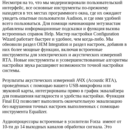
Несмотря на то, что мы модернизировали пользовательский
интерфейс, все основные инструменты по-прежнему
находятся в тех местах программного окна, где их ожидают
увидеть опытные пользователи Audison, и где ими удобней
всего пользоваться. Для помощи начинающим энтузиастам
добавлены информационные подсказки и функция вызова
встроенных справок Help. Мастер настройки Configuration
Wizard работает быстрее и удобнее, чем когда-либо. Мы
обновили раздел OEM Integration и раздел настроек, добавив в
них более мощные функции, включая встроенные
инструменты для электрических и акустических измерений
RTA. Новые инструменты и усовершенствованные алгоритмы
настройки звука расширяют возможности точной настройки
системы.
Результаты акустических измерений АЧХ (Acoustic RTA),
проведённых с помощью вашего USB-микрофона или
звуковой карты, интегрированы прямо в график эквалайзера
для повышения наглядности и удобства настройки. Функция
Final EQ позволяет выполнить окончательную эквализацию
без нарушения точных настроек выполненных с помощью
инструмента Equalizer.
Аудиопроцессоры встроенные в усилители Forza имеют от
10-ти до 14 выходных каналов обработки сигнала. Это