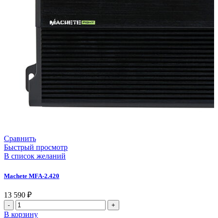
Сравнить
Быстрый просмотр
В список желаний
Machete MFA-2.420
13 590
₽
В корзину