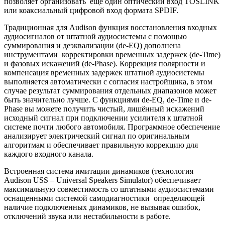
позволяет организовать ещё один оптический вход TOSLINK
или коаксиальный цифровой вход формата SPDIF.
Традиционная для Audison функция восстановления входных
аудиосигналов от штатной аудиосистемы с помощью
суммирования и деэквализации (de-EQ) дополнена
инструментами корректировки временных задержек (de-Time)
и фазовых искажений (de-Phase). Коррекция полярности и
компенсация временных задержек штатной аудиосистемы
выполняется автоматически с согласия настройщика, в этом
случае результат суммирования отдельных диапазонов может
быть значительно лучше. С функциями de-EQ, de-Time и de-
Phase вы можете получить чистый, лишённый искажений
исходный сигнал при подключении усилителя к штатной
системе почти любого автомобиля. Программное обеспечение
анализирует электрический сигнал по оригинальным
алгоритмам и обеспечивает правильную коррекцию для
каждого входного канала.
Встроенная система имитации динамиков (технология
Audison USS – Universal Speakers Simulator) обеспечивает
максимальную совместимость со штатными аудиосистемами
оснащенными системой самодиагностики определяющей
наличие подключенных динамиков, не вызывая ошибок,
отключений звука или нестабильности в работе.