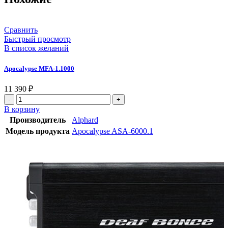
Сравнить
Быстрый просмотр
В список желаний
Apocalypse MFA-1.1000
11 390
₽
В корзину
Производитель
Alphard
Модель продукта
Apocalypse ASA-6000.1