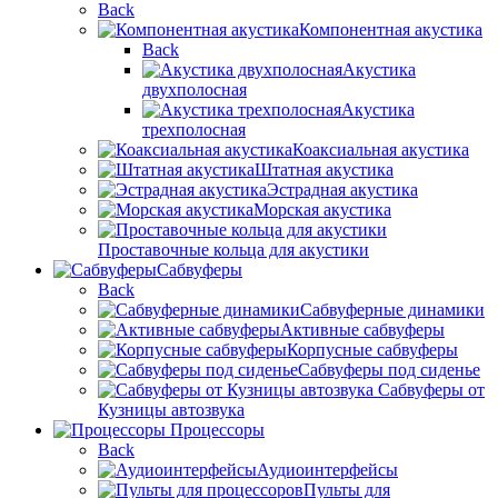
Back
Компонентная акустика
Back
Акустика
двухполосная
Акустика
трехполосная
Коаксиальная акустика
Штатная акустика
Эстрадная акустика
Морская акустика
Проставочные кольца для акустики
Сабвуферы
Back
Сабвуферные динамики
Активные сабвуферы
Корпусные сабвуферы
Сабвуферы под сиденье
Сабвуферы от
Кузницы автозвука
Процессоры
Back
Аудиоинтерфейсы
Пульты для