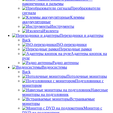
наконечники и разъемы
Преобразователи
сигнала
Клеммы
аккумуляторные
Инструменты
Изолента
Переходники и адаптеры
Back
ISO-переходники
Переходные рамки
Адаптеры кнопок на
руле
Радио антенны
Видеосистемы
Back
Потолочные мониторы
Подголовники с
монитором
Навесные
мониторы на подголовник
Встраиваемые
мониторы
Монитор с
DVD на подлокотник