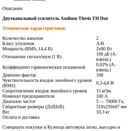
Описание
Двухканальный усилитель Audison Thesis TH Due
Технические характеристики:
Количество каналов
2
Класс усиления
A/B
Мощность (RMS, 14,4 В)
2х80 Вт
106 дБ (А-
Отношение сигнал/шум (1 В)
взвеш.)
0,02% (А-
Коэффициент гармонических искажений
взвеш.)
Демпинг-фактор
100
Чувствительность входов линейного уровня
0,3-4,8 В
(RMS)
Сопротивление входов линейного уровня
15 кОм
Номинал предохранителя
100 А
Диапазон частот
5 — 70000 Гц
Габаритные размеры (ДхШхВ)
510х259х67 мм
Вес
10,3 кг
Оплата и доставка
Совершать покупки в Кузница автозвука легко, выгодно и