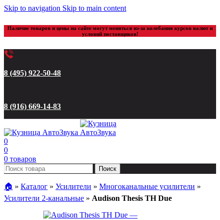
Skip to navigation
Skip to main content
Наличие товаров и цены на сайте могут меняться из-за колебания курсов валют и
условий поставщиков!
8 (495) 922-50-48
8 (916) 669-14-83
0
0
0
товаров
Поиск
🏠︎
»
Каталог
»
Усилители
»
Многоканальные усилители
»
Усилители 2-канальные
»
Audison Thesis TH Due