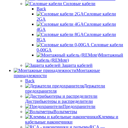
Силовые кабели
Back
Силовые кабели
2GA
Силовые кабели
4GA
Силовые кабели
8GA
Силовые кабели
0-00GA
Монтажный
кабель (REMote)
Защита кабелей
Монтажные
принадлежности
Back
Держатели
предохранителя
Дистрибьютеры и распределители
Предохранители
Вольтметры
Клеммы и
кабельные наконечники
RCA —