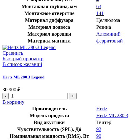
Монтажная глубина, мм
63
Монтажное отверстие
141
Материал диффузора
Целлюлоза
Материал подвеса
Резина
Материал корзины
Алюминий
Материал магнита
ферритовый
Сравнить
Быстрый просмотр
В список желаний
Hertz ML 280.3 Legend
30 900
₽
Количество
товара
В корзину
Hertz
Производитель
Hertz
ML
Модель продукта
Hertz ML 280.3
280.3
Вид акустики
Твитер
Legend
Чувствительность (SPL), Дб
92
Номинальная мощность (RMS), Вт
90