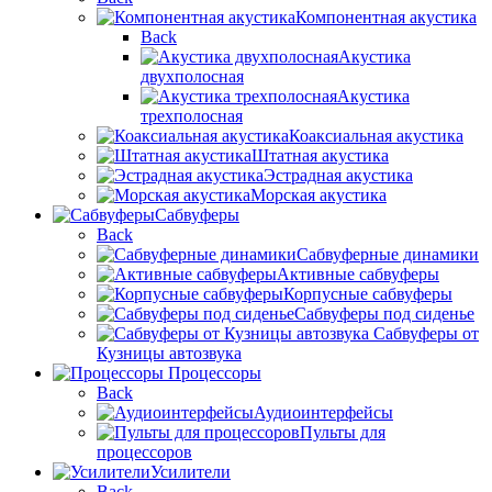
Компонентная акустика
Back
Акустика
двухполосная
Акустика
трехполосная
Коаксиальная акустика
Штатная акустика
Эстрадная акустика
Морская акустика
Сабвуферы
Back
Сабвуферные динамики
Активные сабвуферы
Корпусные сабвуферы
Сабвуферы под сиденье
Сабвуферы от
Кузницы автозвука
Процессоры
Back
Аудиоинтерфейсы
Пульты для
процессоров
Усилители
Back