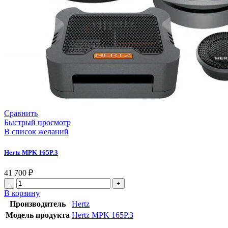
Сравнить
Быстрый просмотр
В список желаний
Hertz MPK 165P.3
41 700
₽
Количество
товара
В корзину
Hertz
Производитель
Hertz
MPK
Модель продукта
Hertz MPK 165P.3
165P.3