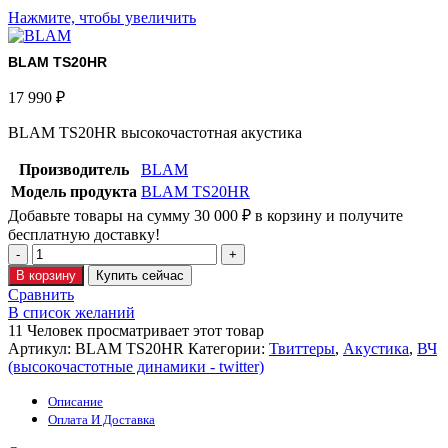
Нажмите, чтобы увеличить
BLAM TS20HR
17 990
₽
BLAM TS20HR высокочастотная акустика
Производитель
BLAM
Модель продукта
BLAM TS20HR
Добавьте товары на сумму
30 000
₽
в корзину и получите
бесплатную доставку!
Количество
товара
В корзину
Купить сейчас
BLAM
Сравнить
TS20HR
В список желаний
11
Человек просматривает этот товар
Артикул:
BLAM TS20HR
Категории:
Твиттеры
,
Акустика
,
ВЧ
(высокочастотные динамики - twitter)
Описание
Оплата И Доставка