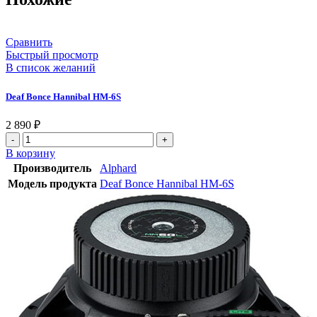
Сравнить
Быстрый просмотр
В список желаний
Deaf Bonce Hannibal HM-6S
2 890
₽
Количество
товара
В корзину
Deaf
Производитель
Alphard
Bonce
Модель продукта
Deaf Bonce Hannibal HM-6S
Hannibal
HM-
6S