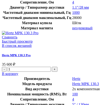
Сопротивление, Ом
4
Диаметр / Типоразмер акустики
1.1″/28 мм
Частотный диапазон минимальный, Гц
1000
Частотный диапазон максимальный, Гц
28000
Материал купола
Шёлк
Материал магнита
неодимовый
Сравнить
Быстрый просмотр
В список желаний
Hertz MPK 130.3 Pro
35 600
₽
Количество
товара
В корзину
Hertz
Производитель
Hertz
MPK
Модель продукта
Hertz MPK 130.3
130.3
Вид акустики
2х компонентная
Pro
Номинальная мощность (RMS), Вт
100
Сопротивление, Ом
4
Диаметр / Типоразмер акустики
5″ / 130мм