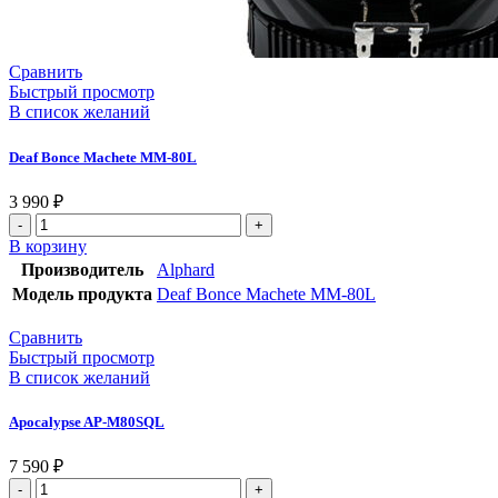
Сравнить
Быстрый просмотр
В список желаний
Deaf Bonce Machete MM-80L
3 990
₽
Количество
товара
В корзину
Deaf
Производитель
Alphard
Bonce
Модель продукта
Deaf Bonce Machete MM-80L
Machete
MM-
Сравнить
80L
Быстрый просмотр
В список желаний
Apocalypse AP-M80SQL
7 590
₽
Количество