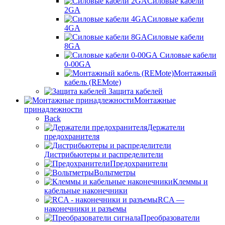
Силовые кабели
2GA
Силовые кабели
4GA
Силовые кабели
8GA
Силовые кабели
0-00GA
Монтажный
кабель (REMote)
Защита кабелей
Монтажные
принадлежности
Back
Держатели
предохранителя
Дистрибьютеры и распределители
Предохранители
Вольтметры
Клеммы и
кабельные наконечники
RCA —
наконечники и разъемы
Преобразователи