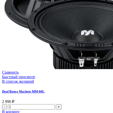
Сравнить
Быстрый просмотр
В список желаний
Deaf Bonce Machete MM-60L
2 990
₽
Количество
товара
В корзину