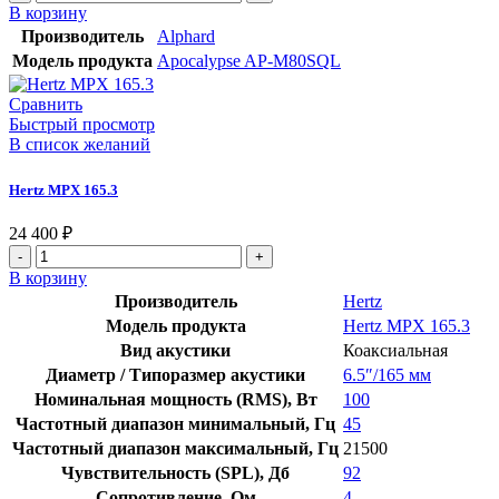
товара
В корзину
Apocalypse
Производитель
Alphard
AP-
Модель продукта
Apocalypse AP-M80SQL
M80SQL
Сравнить
Быстрый просмотр
В список желаний
Hertz MPX 165.3
24 400
₽
Количество
товара
В корзину
Hertz
Производитель
Hertz
MPX
Модель продукта
Hertz MPX 165.3
165.3
Вид акустики
Коаксиальная
Диаметр / Типоразмер акустики
6.5″/165 мм
Номинальная мощность (RMS), Вт
100
Частотный диапазон минимальный, Гц
45
Частотный диапазон максимальный, Гц
21500
Чувствительность (SPL), Дб
92
Сопротивление, Ом
4