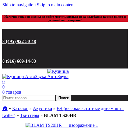
Skip to navigation
Skip to main content
Наличие товаров и цены на сайте могут меняться из-за колебания курсов валют и
условий поставщиков!
8 (495) 922-50-48
8 (916) 669-14-83
0
0
0
товаров
Поиск
🏠︎
»
Каталог
»
Акустика
»
ВЧ (высокочастотные динамики -
twitter)
»
Твиттеры
»
BLAM TS20HR