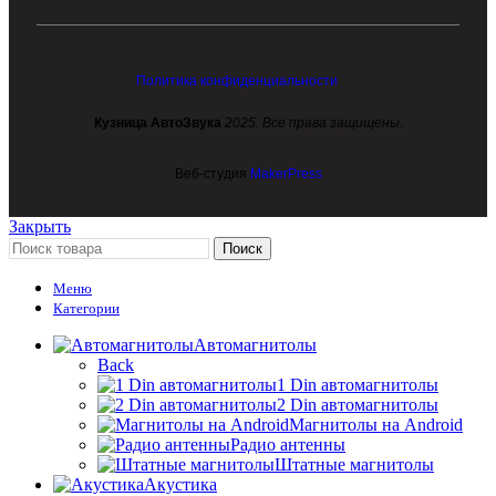
Политика конфиденциальности
Кузница АвтоЗвука
2025. Все права защищены.
Веб-студия
MakerPress
Закрыть
Поиск
Меню
Категории
Автомагнитолы
Back
1 Din автомагнитолы
2 Din автомагнитолы
Магнитолы на Android
Радио антенны
Штатные магнитолы
Акустика