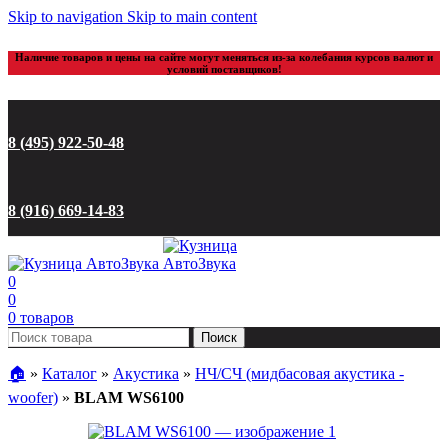
Skip to navigation
Skip to main content
Наличие товаров и цены на сайте могут меняться из-за колебания курсов валют и
условий поставщиков!
8 (495) 922-50-48
8 (916) 669-14-83
0
0
0
товаров
Поиск
🏠︎
»
Каталог
»
Акустика
»
НЧ/СЧ (мидбасовая акустика -
woofer)
»
BLAM WS6100