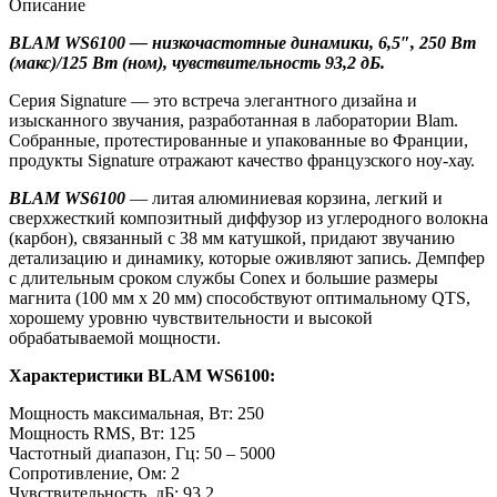
Описание
BLAM WS6100 — низкочастотные динамики, 6,5″, 250 Вт
(макс)/125 Вт (ном), чувствительность 93,2 дБ.
Серия Signature — это встреча элегантного дизайна и
изысканного звучания, разработанная в лаборатории Blam.
Собранные, протестированные и упакованные во Франции,
продукты Signature отражают качество французского ноу-хау.
BLAM WS6100
— литая алюминиевая корзина, легкий и
сверхжесткий композитный диффузор из углеродного волокна
(карбон), связанный с 38 мм катушкой, придают звучанию
детализацию и динамику, которые оживляют запись. Демпфер
с длительным сроком службы Conex и большие размеры
магнита (100 мм x 20 мм) способствуют оптимальному QTS,
хорошему уровню чувствительности и высокой
обрабатываемой мощности.
Характеристики BLAM WS6100:
Мощность максимальная, Вт: 250
Мощность RMS, Вт: 125
Частотный диапазон, Гц: 50 – 5000
Сопротивление, Ом: 2
Чувствительность, дБ: 93,2