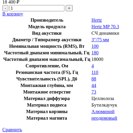
18 400
₽
В корзину
Производитель
Hertz
Модель продукта
Hertz MP 70.3
Вид акустики
СЧ динамики
Диаметр / Типоразмер акустики
3″/75 мм
Номинальная мощность (RMS), Вт
100
Частотный диапазон минимальный, Гц
180
Частотный диапазон максимальный, Гц
18000
Сопротивление, Ом
4
Резонансная частота (FS), Гц
110
Чувствительность (SPL), Дб
88
Монтажная глубина, мм
44
Монтажное отверстие
73
Материал диффузора
Целлюлоза
Материал подвеса
Бутилкаучук
Материал корзины
Алюминий
Материал магнита
неодимовый
Сравнить