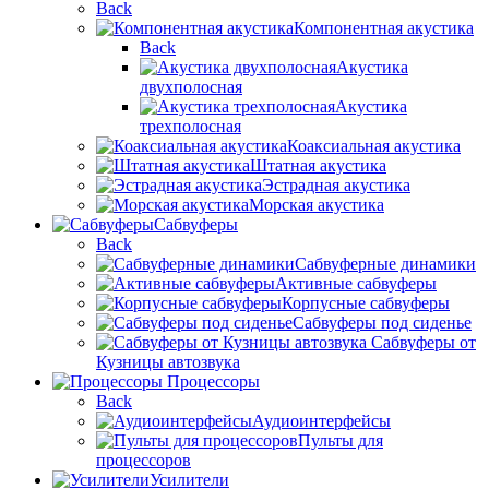
Back
Компонентная акустика
Back
Акустика
двухполосная
Акустика
трехполосная
Коаксиальная акустика
Штатная акустика
Эстрадная акустика
Морская акустика
Сабвуферы
Back
Сабвуферные динамики
Активные сабвуферы
Корпусные сабвуферы
Сабвуферы под сиденье
Сабвуферы от
Кузницы автозвука
Процессоры
Back
Аудиоинтерфейсы
Пульты для
процессоров
Усилители