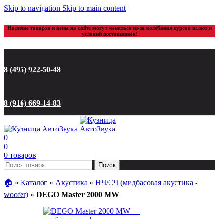
Skip to navigation
Skip to main content
Наличие товаров и цены на сайте могут меняться из-за колебания курсов валют и
условий поставщиков!
8 (495) 922-50-48
8 (916) 669-14-83
0
0
0
товаров
Поиск
🏠︎
»
Каталог
»
Акустика
»
НЧ/СЧ (мидбасовая акустика -
woofer)
»
DEGO Master 2000 MW