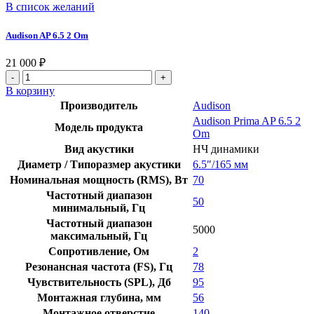
В список желаний
Audison AP 6.5 2 Om
21 000
₽
В корзину
Производитель
Audison
Audison Prima AP 6.5 2
Модель продукта
Om
Вид акустики
НЧ динамики
Диаметр / Типоразмер акустики
6.5″/165 мм
Номинальная мощность (RMS), Вт
70
Частотный диапазон
50
минимальный, Гц
Частотный диапазон
5000
максимальный, Гц
Сопротивление, Ом
2
Резонансная частота (FS), Гц
78
Чувствительность (SPL), Дб
95
Монтажная глубина, мм
56
Монтажное отверстие
140