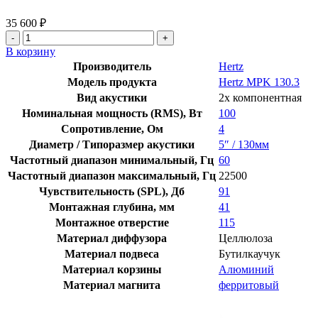
35 600
₽
В корзину
Производитель
Hertz
Модель продукта
Hertz MPK 130.3
Вид акустики
2х компонентная
Номинальная мощность (RMS), Вт
100
Сопротивление, Ом
4
Диаметр / Типоразмер акустики
5″ / 130мм
Частотный диапазон минимальный, Гц
60
Частотный диапазон максимальный, Гц
22500
Чувствительность (SPL), Дб
91
Монтажная глубина, мм
41
Монтажное отверстие
115
Материал диффузора
Целлюлоза
Материал подвеса
Бутилкаучук
Материал корзины
Алюминий
Материал магнита
ферритовый