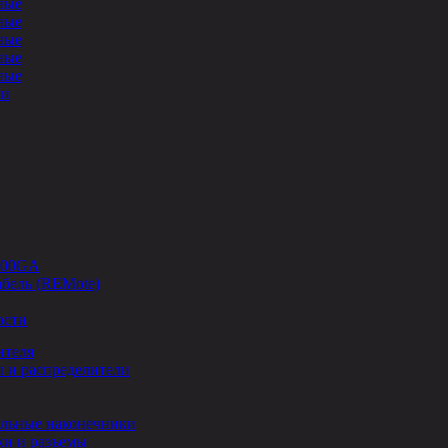
ные
ные
ные
ные
ные
ли
-00GA
бель (REMote)
ости
ителя
 и распределители
льные наконечники
и и разъемы