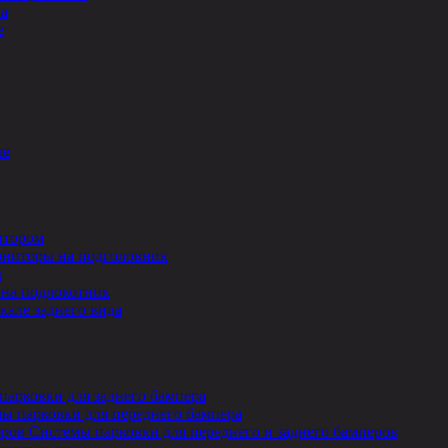
ла
е
ле
итором
ниторы на подголовник
ы
на подлокотник
кале заднего вида
парковки для заднего бампера
ы парковки для переднего бампера
Системы парковки для переднего и заднего бамперов