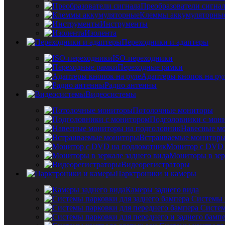
Преобразователи сигна
Клеммы аккумуляторны
Инструменты
Изолента
Переходники и адаптеры
ISO-переходники
Переходные рамки
Адаптеры кнопок на ру
Радио антенны
Видеосистемы
Потолочные мониторы
Подголовники с мон
Навесные мо
Встраиваемые монитор
Монитор с DVD 
Мониторы в зер
Видеорегистраторы
Парктроники и камеры
Камеры заднего вида
Системы 
Систем