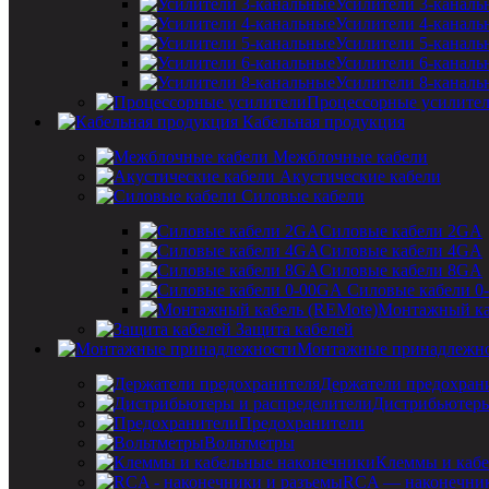
Усилители 3-каналь
Усилители 4-каналь
Усилители 5-каналь
Усилители 6-каналь
Усилители 8-каналь
Процессорные усилите
Кабельная продукция
Межблочные кабели
Акустические кабели
Силовые кабели
Силовые кабели 2GA
Силовые кабели 4GA
Силовые кабели 8GA
Силовые кабели 0
Монтажный ка
Защита кабелей
Монтажные принадлежн
Держатели предохран
Дистрибьютеры
Предохранители
Вольтметры
Клеммы и кабе
RCA — наконечник