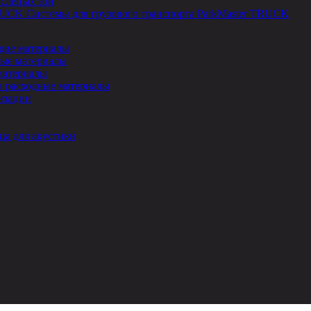
 слепых зон
Системы для грузового транспорта ParkMaster TRUCK
ие материалы
ые материалы
материалы
и расходные материалы
изации
ца для акустики