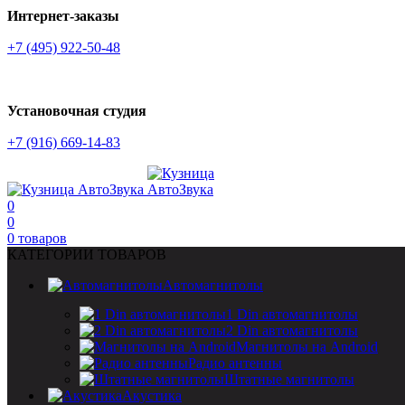
Интернет-заказы
+7 (495) 922-50-48
Установочная студия
+7 (916) 669-14-83
0
0
0
товаров
КАТЕГОРИИ ТОВАРОВ
Автомагнитолы
1 Din автомагнитолы
2 Din автомагнитолы
Магнитолы на Android
Радио антенны
Штатные магнитолы
Акустика