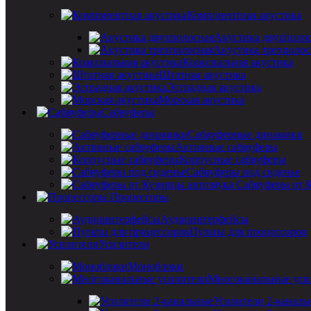
Компонентная акустика
Акустика двухполо
Акустика трехполос
Коаксиальная акустика
Штатная акустика
Эстрадная акустика
Морская акустика
Сабвуферы
Сабвуферные динамики
Активные сабвуферы
Корпусные сабвуферы
Сабвуферы под сиденье
Сабвуферы от 
Процессоры
Аудиоинтерфейсы
Пульты для процессоров
Усилители
Моноблоки
Многоканальные уси
Усилители 2-каналь