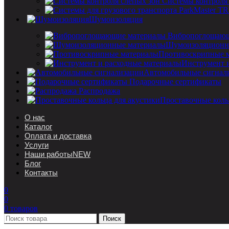
Системы контроля
Шумоизоляция
Вибропоглощающ
Шумоизоляционн
Противоскрипные 
Инструмент 
Автомобильные сигнал
Подарочные сертификаты
Распродажа
Проставочные коль
О нас
Каталог
Оплата и доставка
Услуги
Наши работы
NEW
Блог
Контакты
0
0
0
товаров
Поиск