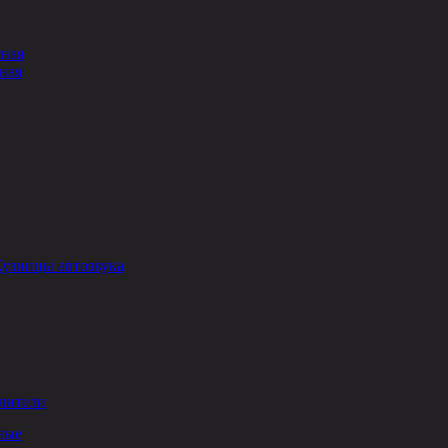
сная
ная
Кузницы автозвука
лители
ные