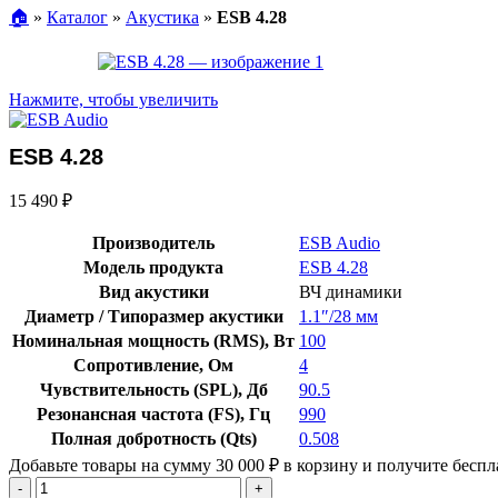
🏠︎
»
Каталог
»
Акустика
»
ESB 4.28
Нажмите, чтобы увеличить
ESB 4.28
15 490
₽
Производитель
ESB Audio
Модель продукта
ESB 4.28
Вид акустики
ВЧ динамики
Диаметр / Типоразмер акустики
1.1″/28 мм
Номинальная мощность (RMS), Вт
100
Сопротивление, Ом
4
Чувствительность (SPL), Дб
90.5
Резонансная частота (FS), Гц
990
Полная добротность (Qts)
0.508
Добавьте товары на сумму
30 000
₽
в корзину и получите беспл