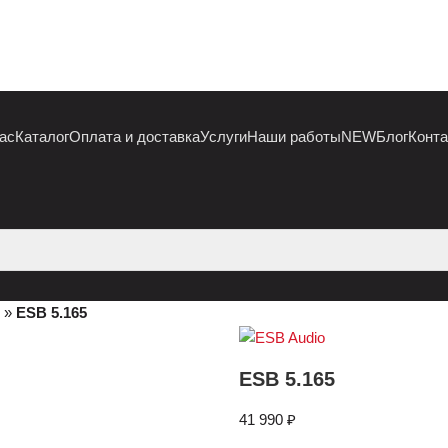
ас
Каталог
Оплата и доставка
Услуги
Наши работы
NEW
Блог
Конт
»
ESB 5.165
ESB 5.165
41 990
₽