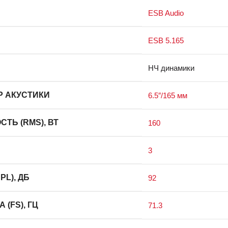
ESB Audio
ESB 5.165
НЧ динамики
Р АКУСТИКИ
6.5″/165 мм
Ь (RMS), ВТ
160
3
L), ДБ
92
(FS), ГЦ
71.3