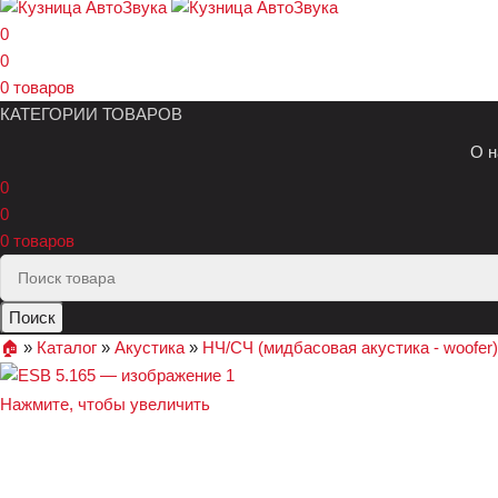
0
0
0
товаров
КАТЕГОРИИ ТОВАРОВ
О н
0
0
0
товаров
Поиск
🏠︎
»
Каталог
»
Акустика
»
НЧ/СЧ (мидбасовая акустика - woofer)
Нажмите, чтобы увеличить