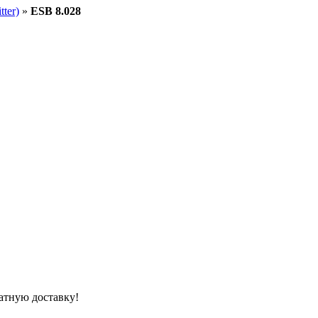
ter)
»
ESB 8.028
атную доставку!