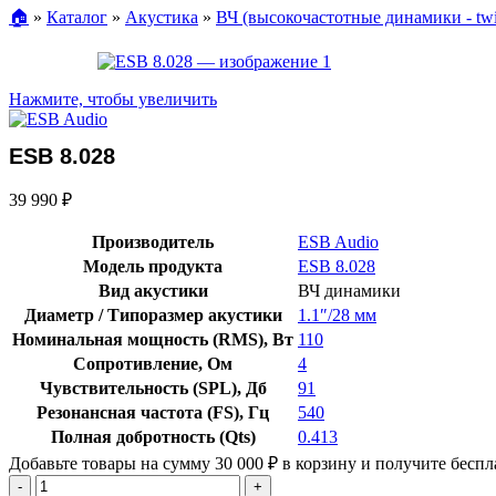
🏠︎
»
Каталог
»
Акустика
»
ВЧ (высокочастотные динамики - twit
Нажмите, чтобы увеличить
ESB 8.028
39 990
₽
Производитель
ESB Audio
Модель продукта
ESB 8.028
Вид акустики
ВЧ динамики
Диаметр / Типоразмер акустики
1.1″/28 мм
Номинальная мощность (RMS), Вт
110
Сопротивление, Ом
4
Чувствительность (SPL), Дб
91
Резонансная частота (FS), Гц
540
Полная добротность (Qts)
0.413
Добавьте товары на сумму
30 000
₽
в корзину и получите беспл