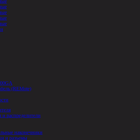
ные
ные
ные
ные
ные
ли
-00GA
бель (REMote)
ости
ителя
 и распределители
льные наконечники
и и разъемы