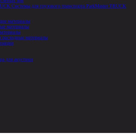
 слепых зон
Системы для грузового транспорта ParkMaster TRUCK
ие материалы
ые материалы
материалы
и расходные материалы
изации
ца для акустики