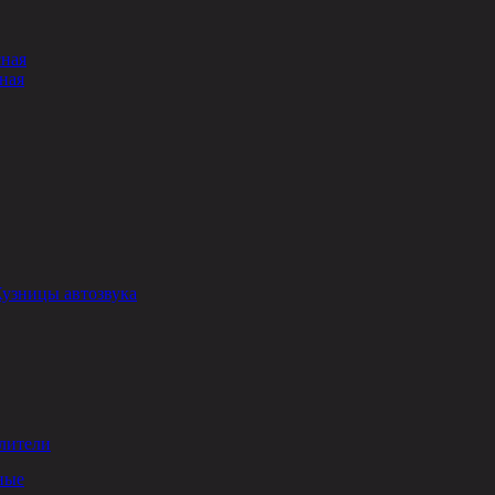
сная
ная
Кузницы автозвука
лители
ные