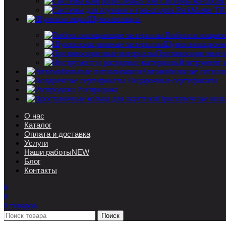
Системы контроля
Шумоизоляция
Вибропоглощающ
Шумоизоляционн
Противоскрипные 
Инструмент 
Автомобильные сигнал
Подарочные сертификаты
Распродажа
Проставочные коль
О нас
Каталог
Оплата и доставка
Услуги
Наши работы
NEW
Блог
Контакты
0
0
0
товаров
Поиск