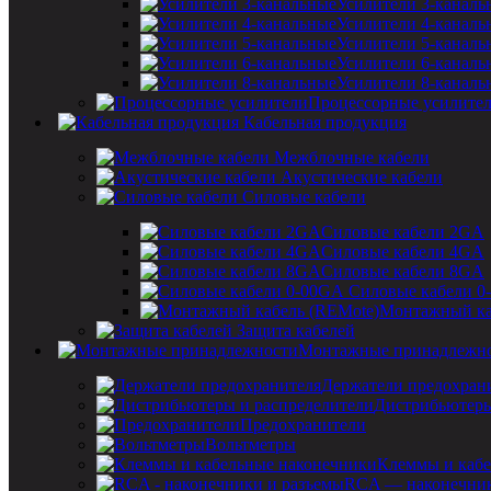
Усилители 3-каналь
Усилители 4-каналь
Усилители 5-каналь
Усилители 6-каналь
Усилители 8-каналь
Процессорные усилите
Кабельная продукция
Межблочные кабели
Акустические кабели
Силовые кабели
Силовые кабели 2GA
Силовые кабели 4GA
Силовые кабели 8GA
Силовые кабели 0
Монтажный ка
Защита кабелей
Монтажные принадлежн
Держатели предохран
Дистрибьютеры
Предохранители
Вольтметры
Клеммы и кабе
RCA — наконечник