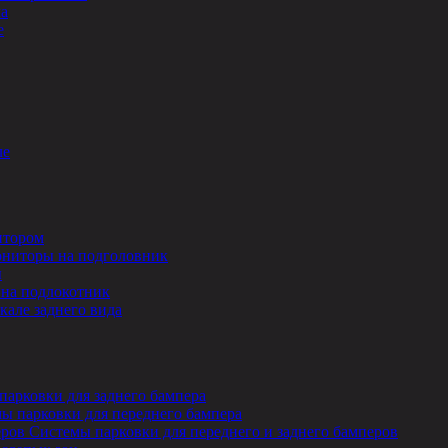
ла
е
ле
итором
ниторы на подголовник
ы
на подлокотник
кале заднего вида
парковки для заднего бампера
ы парковки для переднего бампера
Системы парковки для переднего и заднего бамперов