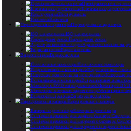
Преобразователи сигна
Клеммы аккумуляторны
Инструменты
Изолента
Переходники и адаптеры
ISO-переходники
Переходные рамки
Адаптеры кнопок на ру
Радио антенны
Видеосистемы
Потолочные мониторы
Подголовники с мон
Навесные мо
Встраиваемые монитор
Монитор с DVD 
Мониторы в зер
Видеорегистраторы
Парктроники и камеры
Камеры заднего вида
Системы 
Систем