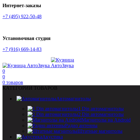
Интернет-заказы
+7 (495) 922-50-48
Установочная студия
+7 (916) 669-14-83
0
0
0
товаров
КАТЕГОРИИ ТОВАРОВ
Автомагнитолы
1 Din автомагнитолы
2 Din автомагнитолы
Магнитолы на Android
Радио антенны
Штатные магнитолы
Акустика