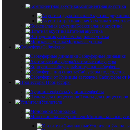
Компонентная акустика
Акустика двухполо
Акустика трехполос
Коаксиальная акустика
Штатная акустика
Эстрадная акустика
Морская акустика
Сабвуферы
Сабвуферные динамики
Активные сабвуферы
Корпусные сабвуферы
Сабвуферы под сиденье
Сабвуферы от 
Процессоры
Аудиоинтерфейсы
Пульты для процессоров
Усилители
Моноблоки
Многоканальные уси
Усилители 2-каналь