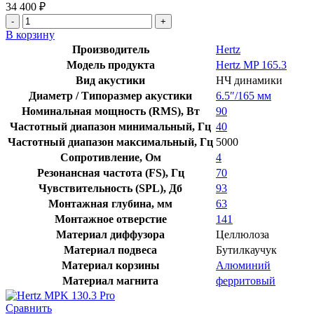
34 400
₽
В корзину
Производитель
Hertz
Модель продукта
Hertz MP 165.3
Вид акустики
НЧ динамики
Диаметр / Типоразмер акустики
6.5″/165 мм
Номинальная мощность (RMS), Вт
90
Частотный диапазон минимальный, Гц
40
Частотный диапазон максимальный, Гц
5000
Сопротивление, Ом
4
Резонансная частота (FS), Гц
70
Чувствительность (SPL), Дб
93
Монтажная глубина, мм
63
Монтажное отверстие
141
Материал диффузора
Целлюлоза
Материал подвеса
Бутилкаучук
Материал корзины
Алюминий
Материал магнита
ферритовый
Сравнить