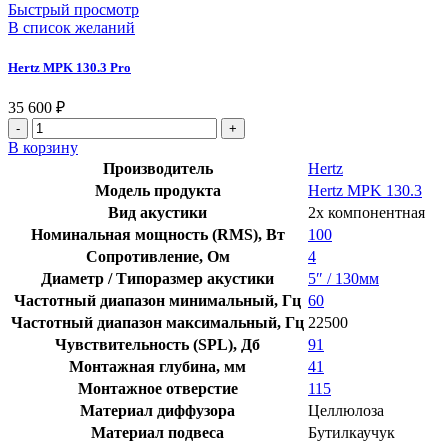
Быстрый просмотр
В список желаний
Hertz MPK 130.3 Pro
35 600
₽
В корзину
Производитель
Hertz
Модель продукта
Hertz MPK 130.3
Вид акустики
2х компонентная
Номинальная мощность (RMS), Вт
100
Сопротивление, Ом
4
Диаметр / Типоразмер акустики
5″ / 130мм
Частотный диапазон минимальный, Гц
60
Частотный диапазон максимальный, Гц
22500
Чувствительность (SPL), Дб
91
Монтажная глубина, мм
41
Монтажное отверстие
115
Материал диффузора
Целлюлоза
Материал подвеса
Бутилкаучук