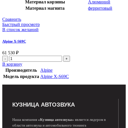
Материал корзины
Алюминий
Материал магнита
ферритовый
Сравнить
Быстрый просмотр
В список желаний
Alpine X-S69C
61 530
₽
В корзину
Производитель
Alpine
Модель продукта
Alpine X-S69C
КУЗНИЦА АВТОЗВУКА
Наша компания
«Кузница автозвука»
является лидером в
области автозвука и автомобильного тюнинга