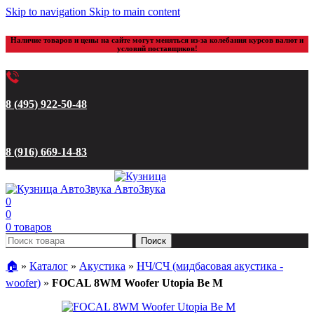
Skip to navigation
Skip to main content
Наличие товаров и цены на сайте могут меняться из-за колебания курсов валют и
условий поставщиков!
8 (495) 922-50-48
8 (916) 669-14-83
0
0
0
товаров
Поиск
🏠︎
»
Каталог
»
Акустика
»
НЧ/СЧ (мидбасовая акустика -
woofer)
»
FOCAL 8WM Woofer Utopia Be M