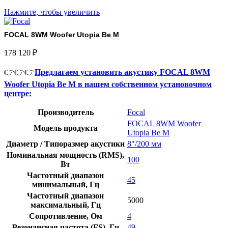
Нажмите, чтобы увеличить
FOCAL 8WM Woofer Utopia Be M
178 120
₽
👉👉👉
Предлагаем установить акустику FOCAL 8WM
Woofer Utopia Be M в нашем собственном установочном
центре:
Производитель
Focal
FOCAL 8WM Woofer
Модель продукта
Utopia Be M
Диаметр / Типоразмер акустики
8″/200 мм
Номинальная мощность (RMS),
100
Вт
Частотный диапазон
45
минимальный, Гц
Частотный диапазон
5000
максимальный, Гц
Сопротивление, Ом
4
Резонансная частота (FS), Гц
49