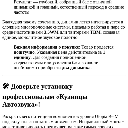
Результат — глубокий, собранный бас с отличной
динамикой и плавный, естественный переход в средние
частоты.
Благодаря такому сочетанию, динамик легко интегрируется в
сложные многополосные системы, идеально работая в паре со
среднечастотниками
3.5WM
или твитерами
TBM
, создавая
единое, монолитное звуковое полотно.
Важная информация о покупке:
Товар продается
поштучно
. Указанная цена действительна за
1
единицу
. Для создания полноценной
стереосистемы или усиления баса в салоне
необходимо приобрести
два динамика
.
🛠️
Доверьте установку
профессионалам «Кузницы
Автозвука»!
Раскрыть весь потенциал компонентов уровня Utopia Be M
под силу только опытным инженерам. Неправильный монтаж
может нивелировать преимущества даже самых дорогих