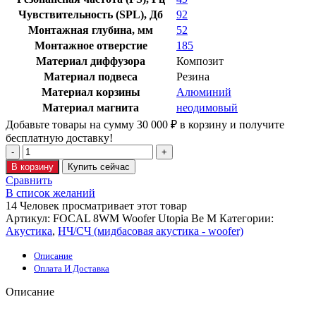
Чувствительность (SPL), Дб
92
Монтажная глубина, мм
52
Монтажное отверстие
185
Материал диффузора
Композит
Материал подвеса
Резина
Материал корзины
Алюминий
Материал магнита
неодимовый
Добавьте товары на сумму
30 000
₽
в корзину и получите
бесплатную доставку!
В корзину
Купить сейчас
Сравнить
В список желаний
14
Человек просматривает этот товар
Артикул:
FOCAL 8WM Woofer Utopia Be M
Категории:
Акустика
,
НЧ/СЧ (мидбасовая акустика - woofer)
Описание
Оплата И Доставка
Описание