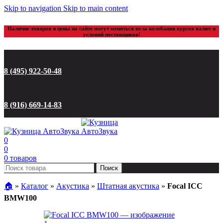
Skip to navigation
Skip to main content
Наличие товаров и цены на сайте могут меняться из-за колебания курсов валют и
условий поставщиков!
8 (495) 922-50-48
8 (916) 669-14-83
0
0
0
товаров
Поиск
🏠︎
»
Каталог
»
Акустика
»
Штатная акустика
»
Focal ICC
BMW100