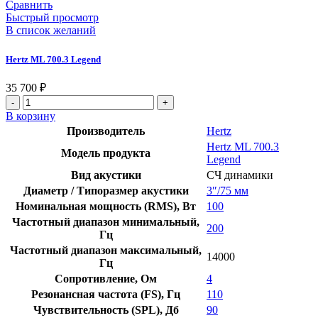
Сравнить
Быстрый просмотр
В список желаний
Hertz ML 700.3 Legend
35 700
₽
В корзину
Производитель
Hertz
Hertz ML 700.3
Модель продукта
Legend
Вид акустики
СЧ динамики
Диаметр / Типоразмер акустики
3″/75 мм
Номинальная мощность (RMS), Вт
100
Частотный диапазон минимальный,
200
Гц
Частотный диапазон максимальный,
14000
Гц
Сопротивление, Ом
4
Резонансная частота (FS), Гц
110
Чувствительность (SPL), Дб
90