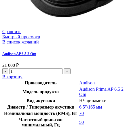
Сравнить
Быстрый просмотр
В список желаний
Audison AP 6.5 2 Om
21 000
₽
В корзину
Производитель
Audison
Audison Prima AP 6.5 2
Модель продукта
Om
Вид акустики
НЧ динамики
Диаметр / Типоразмер акустики
6.5″/165 мм
Номинальная мощность (RMS), Вт
70
Частотный диапазон
50
минимальный, Гц