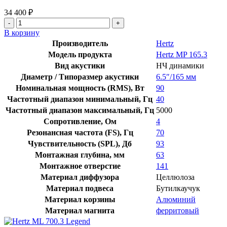
34 400
₽
В корзину
Производитель
Hertz
Модель продукта
Hertz MP 165.3
Вид акустики
НЧ динамики
Диаметр / Типоразмер акустики
6.5″/165 мм
Номинальная мощность (RMS), Вт
90
Частотный диапазон минимальный, Гц
40
Частотный диапазон максимальный, Гц
5000
Сопротивление, Ом
4
Резонансная частота (FS), Гц
70
Чувствительность (SPL), Дб
93
Монтажная глубина, мм
63
Монтажное отверстие
141
Материал диффузора
Целлюлоза
Материал подвеса
Бутилкаучук
Материал корзины
Алюминий
Материал магнита
ферритовый