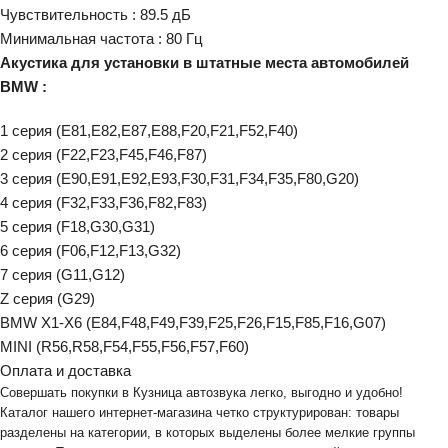
Чувствительность : 89.5 дБ
Минимальная частота : 80 Гц
Акустика для установки в штатные места автомобилей
BMW :
1 серия (E81,Е82,E87,E88,F20,F21,F52,F40)
2 серия (F22,F23,F45,F46,F87)
3 серия (E90,E91,E92,E93,F30,F31,F34,F35,F80,G20)
4 серия (F32,F33,F36,F82,F83)
5 серия (F18,G30,G31)
6 серия (F06,F12,F13,G32)
7 серия (G11,G12)
Z серия (G29)
BMW X1-X6 (E84,F48,F49,F39,F25,F26,F15,F85,F16,G07)
MINI (R56,R58,F54,F55,F56,F57,F60)
Оплата и доставка
Совершать покупки в Кузница автозвука легко, выгодно и удобно!
Каталог нашего интернет-магазина четко структурирован: товары
разделены на категории, в которых выделены более мелкие группы