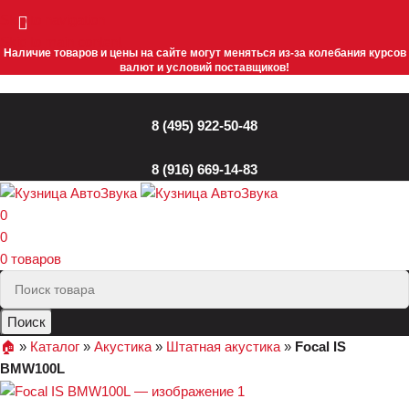
Skip to navigation
Skip to main content
Наличие товаров и цены на сайте могут меняться из-за колебания курсов
валют и условий поставщиков!
8 (495) 922-50-48
8 (916) 669-14-83
0
0
0
товаров
Поиск
🏠︎
»
Каталог
»
Акустика
»
Штатная акустика
»
Focal IS
BMW100L