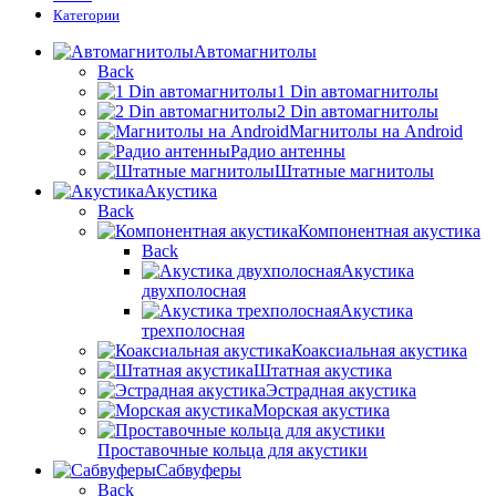
Категории
Автомагнитолы
Back
1 Din автомагнитолы
2 Din автомагнитолы
Магнитолы на Android
Радио антенны
Штатные магнитолы
Акустика
Back
Компонентная акустика
Back
Акустика
двухполосная
Акустика
трехполосная
Коаксиальная акустика
Штатная акустика
Эстрадная акустика
Морская акустика
Проставочные кольца для акустики
Сабвуферы
Back