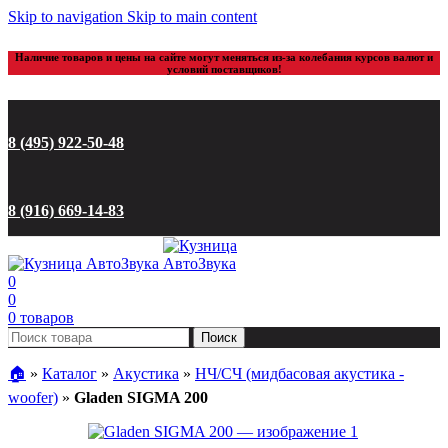
Skip to navigation
Skip to main content
Наличие товаров и цены на сайте могут меняться из-за колебания курсов валют и
условий поставщиков!
8 (495) 922-50-48
8 (916) 669-14-83
0
0
0
товаров
Поиск
🏠︎
»
Каталог
»
Акустика
»
НЧ/СЧ (мидбасовая акустика -
woofer)
»
Gladen SIGMA 200