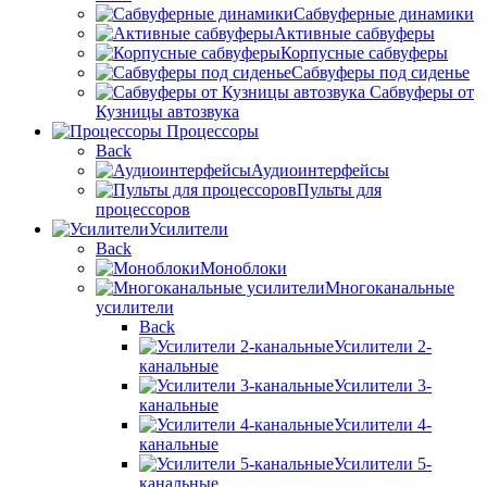
Сабвуферные динамики
Активные сабвуферы
Корпусные сабвуферы
Сабвуферы под сиденье
Сабвуферы от
Кузницы автозвука
Процессоры
Back
Аудиоинтерфейсы
Пульты для
процессоров
Усилители
Back
Моноблоки
Многоканальные
усилители
Back
Усилители 2-
канальные
Усилители 3-
канальные
Усилители 4-
канальные
Усилители 5-
канальные