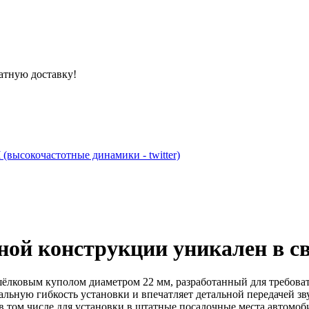
атную доставку!
 (высокочастотные динамики - twitter)
ной конструкции уникален в св
ёлковым куполом диаметром 22 мм, разработанный для требоват
льную гибкость установки и впечатляет детальной передачей з
в том числе для установки в штатные посадочные места автомоб