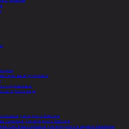
ла
е
ле
итором
ниторы на подголовник
ы
на подлокотник
кале заднего вида
парковки для заднего бампера
ы парковки для переднего бампера
Системы парковки для переднего и заднего бамперов