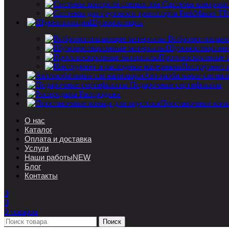
Системы контроля
Шумоизоляция
Вибропоглощающ
Шумоизоляционн
Противоскрипные 
Инструмент 
Автомобильные сигнал
Подарочные сертификаты
Распродажа
Проставочные коль
О нас
Каталог
Оплата и доставка
Услуги
Наши работы
NEW
Блог
Контакты
0
0
0
товаров
Поиск