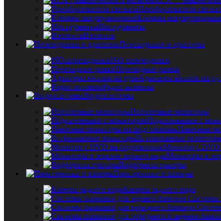
Преобразователи сигна
Клеммы аккумуляторны
Инструменты
Изолента
Переходники и адаптеры
ISO-переходники
Переходные рамки
Адаптеры кнопок на ру
Радио антенны
Видеосистемы
Потолочные мониторы
Подголовники с мон
Навесные мо
Встраиваемые монитор
Монитор с DVD 
Мониторы в зер
Видеорегистраторы
Парктроники и камеры
Камеры заднего вида
Системы 
Систем