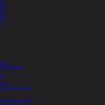
ные
ные
ные
ные
ные
ли
-00GA
бель (REMote)
ости
ителя
 и распределители
льные наконечники
и и разъемы