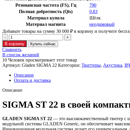
Резонансная частота (FS), Гц
790
Полная добротность (Qts)
0.83
Материал купола
Шёлк
Материал магнита
неодимовый
Добавьте товары на сумму
30 000
₽
в корзину и получите беспл
В корзину
Купить сейчас
Сравнить
В список желаний
10
Человек просматривает этот товар
Артикул:
Gladen SIGMA 22
Категории:
Твиттеры
,
Акустика
,
ВЧ
Описание
Оплата и доставка
Описание
SIGMA ST 22 в своей компакт
GLADEN SIGMA ST 22
— это высококачественный твитер с ш
модульной системы GLADEN Generic, он обеспечивает максима
Инновационная модульная система делает его универсальным, 