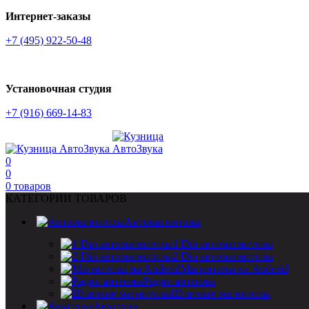
Интернет-заказы
+7 (495) 922-50-48
Установочная студия
+7 (916) 669-14-83
0
0
0
товаров
КАТЕГОРИИ ТОВАРОВ
Автомагнитолы
1 Din автомагнитолы
2 Din автомагнитолы
Магнитолы на Android
Радио антенны
Штатные магнитолы
Акустика