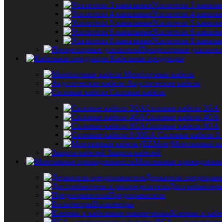
Усилители 3-каналь
Усилители 4-каналь
Усилители 5-каналь
Усилители 6-каналь
Усилители 8-каналь
Процессорные усилите
Кабельная продукция
Межблочные кабели
Акустические кабели
Силовые кабели
Силовые кабели 2GA
Силовые кабели 4GA
Силовые кабели 8GA
Силовые кабели 0
Монтажный ка
Защита кабелей
Монтажные принадлежн
Держатели предохран
Дистрибьютеры
Предохранители
Вольтметры
Клеммы и кабе
RCA — наконечник