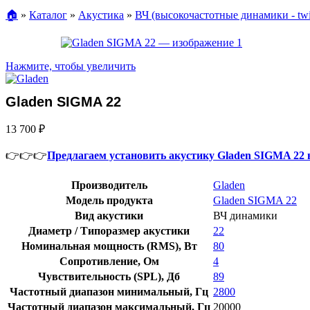
🏠︎
»
Каталог
»
Акустика
»
ВЧ (высокочастотные динамики - twit
Нажмите, чтобы увеличить
Gladen SIGMA 22
13 700
₽
👉👉👉
Предлагаем установить акустику Gladen SIGMA 22 
Производитель
Gladen
Модель продукта
Gladen SIGMA 22
Вид акустики
ВЧ динамики
Диаметр / Типоразмер акустики
22
Номинальная мощность (RMS), Вт
80
Сопротивление, Ом
4
Чувствительность (SPL), Дб
89
Частотный диапазон минимальный, Гц
2800
Частотный диапазон максимальный, Гц
20000