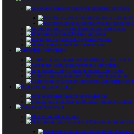
Компонентная акустика
Акустика двухполо
Акустика трехполос
Коаксиальная акустика
Штатная акустика
Эстрадная акустика
Морская акустика
Сабвуферы
Сабвуферные динамики
Активные сабвуферы
Корпусные сабвуферы
Сабвуферы под сиденье
Сабвуферы от 
Процессоры
Аудиоинтерфейсы
Пульты для процессоров
Усилители
Моноблоки
Многоканальные уси
Усилители 2-каналь