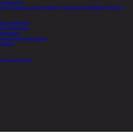
 слепых зон
Системы для грузового транспорта ParkMaster TRUCK
ие материалы
ые материалы
материалы
и расходные материалы
изации
ца для акустики