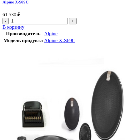
Alpine X-S69C
61 530
₽
В корзину
Производитель
Alpine
Модель продукта
Alpine X-S69C