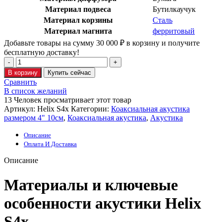
Материал подвеса
Бутилкаучук
Материал корзины
Сталь
Материал магнита
ферритовый
Добавьте товары на сумму
30 000
₽
в корзину и получите
бесплатную доставку!
В корзину
Купить сейчас
Сравнить
В список желаний
13
Человек просматривает этот товар
Артикул:
Helix S4x
Категории:
Коаксиальная акустика
размером 4" 10см
,
Коаксиальная акустика
,
Акустика
Описание
Оплата И Доставка
Описание
Материалы и ключевые
особенности акустики Helix
S4x