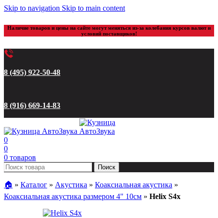
Skip to navigation
Skip to main content
Наличие товаров и цены на сайте могут меняться из-за колебания курсов валют и
условий поставщиков!
8 (495) 922-50-48
8 (916) 669-14-83
0
0
0
товаров
Поиск
🏠︎
»
Каталог
»
Акустика
»
Коаксиальная акустика
»
Коаксиальная акустика размером 4" 10см
»
Helix S4x