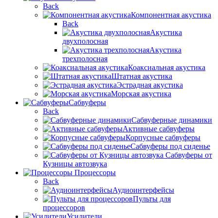
Back
Компонентная акустика
Back
Акустика
двухполосная
Акустика
трехполосная
Коаксиальная акустика
Штатная акустика
Эстрадная акустика
Морская акустика
Сабвуферы
Back
Сабвуферные динамики
Активные сабвуферы
Корпусные сабвуферы
Сабвуферы под сиденье
Сабвуферы от
Кузницы автозвука
Процессоры
Back
Аудиоинтерфейсы
Пульты для
процессоров
Усилители