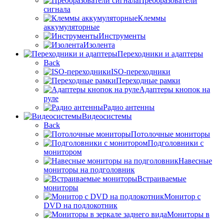
Преобразователи
сигнала
Клеммы
аккумуляторные
Инструменты
Изолента
Переходники и адаптеры
Back
ISO-переходники
Переходные рамки
Адаптеры кнопок на
руле
Радио антенны
Видеосистемы
Back
Потолочные мониторы
Подголовники с
монитором
Навесные
мониторы на подголовник
Встраиваемые
мониторы
Монитор с
DVD на подлокотник
Мониторы в