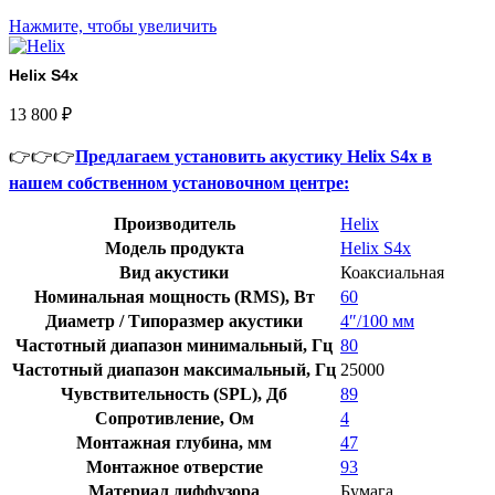
Нажмите, чтобы увеличить
Helix S4x
13 800
₽
👉👉👉
Предлагаем установить акустику Helix S4x в
нашем собственном установочном центре:
Производитель
Helix
Модель продукта
Helix S4x
Вид акустики
Коаксиальная
Номинальная мощность (RMS), Вт
60
Диаметр / Типоразмер акустики
4″/100 мм
Частотный диапазон минимальный, Гц
80
Частотный диапазон максимальный, Гц
25000
Чувствительность (SPL), Дб
89
Сопротивление, Ом
4
Монтажная глубина, мм
47
Монтажное отверстие
93
Материал диффузора
Бумага