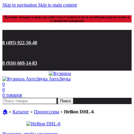
Skip to navigation
Skip to main content
Наличие товаров и цены на сайте могут меняться из-за колебания курсов валют и
условий поставщиков!
8 (495) 922-50-48
8 (916) 669-14-83
0
0
0
товаров
Поиск
🏠︎
»
Каталог
»
Процессоры
»
Hellion DHL-6
Нажмите, чтобы увеличить