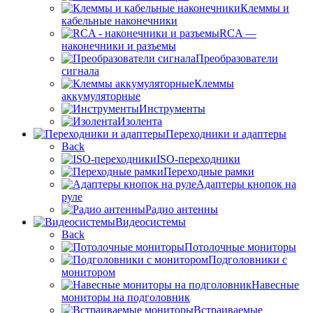
Клеммы и
кабельные наконечники
RCA —
наконечники и разъемы
Преобразователи
сигнала
Клеммы
аккумуляторные
Инструменты
Изолента
Переходники и адаптеры
Back
ISO-переходники
Переходные рамки
Адаптеры кнопок на
руле
Радио антенны
Видеосистемы
Back
Потолочные мониторы
Подголовники с
монитором
Навесные
мониторы на подголовник
Встраиваемые