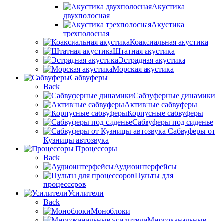
Акустика
двухполосная
Акустика
трехполосная
Коаксиальная акустика
Штатная акустика
Эстрадная акустика
Морская акустика
Сабвуферы
Back
Сабвуферные динамики
Активные сабвуферы
Корпусные сабвуферы
Сабвуферы под сиденье
Сабвуферы от
Кузницы автозвука
Процессоры
Back
Аудиоинтерфейсы
Пульты для
процессоров
Усилители
Back
Моноблоки
Многоканальные