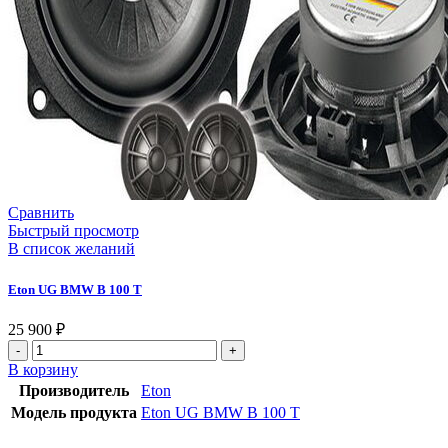
Сравнить
Быстрый просмотр
В список желаний
Eton UG BMW B 100 T
25 900
₽
В корзину
Производитель
Eton
Модель продукта
Eton UG BMW B 100 T