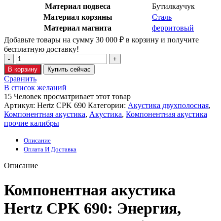
Материал подвеса
Бутилкаучук
Материал корзины
Сталь
Материал магнита
ферритовый
Добавьте товары на сумму
30 000
₽
в корзину и получите
бесплатную доставку!
В корзину
Купить сейчас
Сравнить
В список желаний
15
Человек просматривает этот товар
Артикул:
Hertz CPK 690
Категории:
Акустика двухполосная
,
Компонентная акустика
,
Акустика
,
Компонентная акустика
прочие калибры
Описание
Оплата И Доставка
Описание
Компонентная акустика
Hertz CPK 690: Энергия,