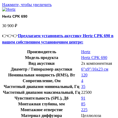
Нажмите, чтобы увеличить
Hertz CPK 690
30 900
₽
👉👉👉
Предлагаем установить акустику Hertz CPK 690 в
нашем собственном установочном центре:
Производитель
Hertz
Модель продукта
Hertz CPK 690
Вид акустики
2х компонентная
Диаметр / Типоразмер акустики
6″х9″/16х23 см
Номинальная мощность (RMS), Вт
120
Сопротивление, Ом
4
Частотный диапазон минимальный, Гц
35
Частотный диапазон максимальный, Гц
22500
Чувствительность (SPL), Дб
91
Монтажная глубина, мм
85
Монтажное отверстие
225
Материал диффузора
Целлюлоза