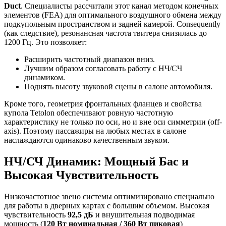
Duct
. Специалисты рассчитали этот канал методом конечных
элементов (FEA) для оптимального воздушного обмена между
подкупольным пространством и задней камерой. Consequently
(как следствие), резонансная частота твитера снизилась до
1200 Гц. Это позволяет:
Расширить частотный диапазон вниз.
Лучшим образом согласовать работу с НЧ/СЧ
динамиком.
Поднять высоту звуковой сцены в салоне автомобиля.
Кроме того, геометрия фронтальных фланцев и свойства
купола Tetolon обеспечивают ровную частотную
характеристику не только по оси, но и вне оси симметрии (off-
axis). Поэтому пассажиры на любых местах в салоне
наслаждаются одинаково качественным звуком.
НЧ/СЧ Динамик: Мощный Бас и
Высокая Чувствительность
Низкочастотное звено системы оптимизировано специально
для работы в дверных картах с большим объемом. Высокая
чувствительность
92,5 дБ
и внушительная подводимая
мощность (
120 Вт номинальная / 360 Вт пиковая
)