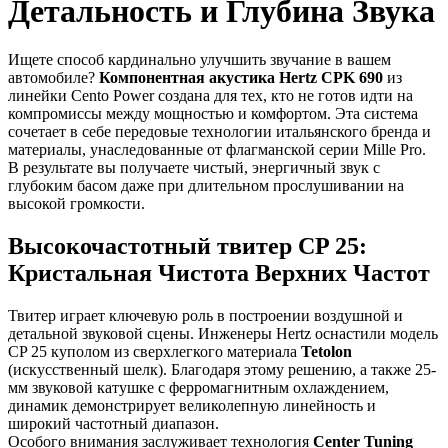
Детальность и Глубина Звука
Ищете способ кардинально улучшить звучание в вашем
автомобиле?
Компонентная акустика Hertz CPK 690
из
линейки Cento Power создана для тех, кто не готов идти на
компромиссы между мощностью и комфортом. Эта система
сочетает в себе передовые технологии итальянского бренда и
материалы, унаследованные от флагманской серии Mille Pro.
В результате вы получаете чистый, энергичный звук с
глубоким басом даже при длительном прослушивании на
высокой громкости.
Высокочастотный твитер CP 25:
Кристальная Чистота Верхних Частот
Твитер играет ключевую роль в построении воздушной и
детальной звуковой сцены. Инженеры Hertz оснастили модель
CP 25 куполом из сверхлегкого материала
Tetolon
(искусственный шелк). Благодаря этому решению, а также 25-
мм звуковой катушке с ферромагнитным охлаждением,
динамик демонстрирует великолепную линейность и
широкий частотный диапазон.
Особого внимания заслуживает технология
Center Tuning