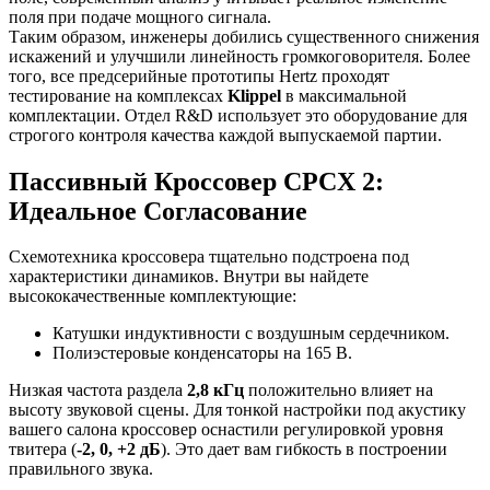
поля при подаче мощного сигнала.
Таким образом, инженеры добились существенного снижения
искажений и улучшили линейность громкоговорителя. Более
того, все предсерийные прототипы Hertz проходят
тестирование на комплексах
Klippel
в максимальной
комплектации. Отдел R&D использует это оборудование для
строгого контроля качества каждой выпускаемой партии.
Пассивный Кроссовер CPCX 2:
Идеальное Согласование
Схемотехника кроссовера тщательно подстроена под
характеристики динамиков. Внутри вы найдете
высококачественные комплектующие:
Катушки индуктивности с воздушным сердечником.
Полиэстеровые конденсаторы на 165 В.
Низкая частота раздела
2,8 кГц
положительно влияет на
высоту звуковой сцены. Для тонкой настройки под акустику
вашего салона кроссовер оснастили регулировкой уровня
твитера (
-2, 0, +2 дБ
). Это дает вам гибкость в построении
правильного звука.