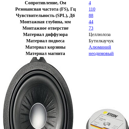
Сопротивление, Ом
4
Резонансная частота (FS), Гц
110
Чувствительность (SPL), Дб
88
Монтажная глубина, мм
44
Монтажное отверстие
73
Материал диффузора
Целлюлоза
Материал подвеса
Бутилкаучук
Материал корзины
Алюминий
Материал магнита
неодимовый