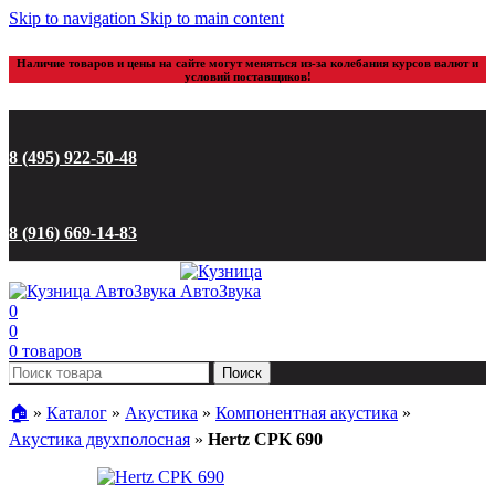
Skip to navigation
Skip to main content
Наличие товаров и цены на сайте могут меняться из-за колебания курсов валют и
условий поставщиков!
8 (495) 922-50-48
8 (916) 669-14-83
0
0
0
товаров
Поиск
🏠︎
»
Каталог
»
Акустика
»
Компонентная акустика
»
Акустика двухполосная
»
Hertz CPK 690