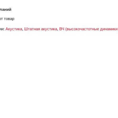
еланий
от товар
ии:
Акустика
,
Штатная акустика
,
ВЧ (высокочастотные динамики