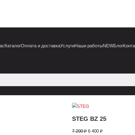
ас
Каталог
Оплата и доставка
Услуги
Наши работы
NEW
Блог
Конт
STEG BZ 25
7 200
₽
6 400
₽