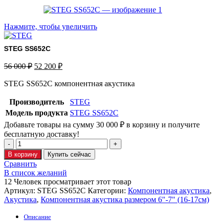
Нажмите, чтобы увеличить
STEG SS652C
56 000
₽
52 200
₽
STEG SS652C компонентная акустика
Производитель
STEG
Модель продукта
STEG SS652C
Добавьте товары на сумму
30 000
₽
в корзину и получите
бесплатную доставку!
В корзину
Купить сейчас
Сравнить
В список желаний
12
Человек просматривает этот товар
Артикул:
STEG SS652C
Категории:
Компонентная акустика
,
Акустика
,
Компонентная акустика размером 6"-7" (16-17см)
Описание