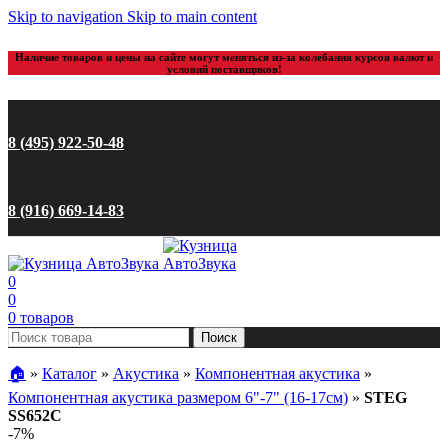
Skip to navigation
Skip to main content
Наличие товаров и цены на сайте могут меняться из-за колебания курсов валют и
условий поставщиков!
8 (495) 922-50-48
8 (916) 669-14-83
0
0
0
товаров
Поиск
🏠︎
»
Каталог
»
Акустика
»
Компонентная акустика
»
Компонентная акустика размером 6"-7" (16-17см)
»
STEG
SS652C
-7%