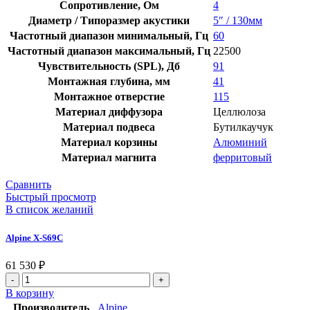
Сопротивление, Ом
4
Диаметр / Типоразмер акустики
5″ / 130мм
Частотный диапазон минимальный, Гц
60
Частотный диапазон максимальный, Гц
22500
Чувствительность (SPL), Дб
91
Монтажная глубина, мм
41
Монтажное отверстие
115
Материал диффузора
Целлюлоза
Материал подвеса
Бутилкаучук
Материал корзины
Алюминий
Материал магнита
ферритовый
Сравнить
Быстрый просмотр
В список желаний
Alpine X-S69C
61 530
₽
В корзину
Производитель
Alpine