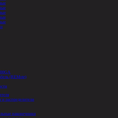
ные
ные
ные
ные
ные
ли
-00GA
бель (REMote)
ости
ителя
 и распределители
льные наконечники