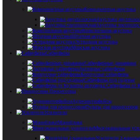
Компонентная акустика
Акустика двухполо
Акустика трехполос
Коаксиальная акустика
Штатная акустика
Эстрадная акустика
Морская акустика
Сабвуферы
Сабвуферные динамики
Активные сабвуферы
Корпусные сабвуферы
Сабвуферы под сиденье
Сабвуферы от 
Процессоры
Аудиоинтерфейсы
Пульты для процессоров
Усилители
Моноблоки
Многоканальные уси
Усилители 2-каналь