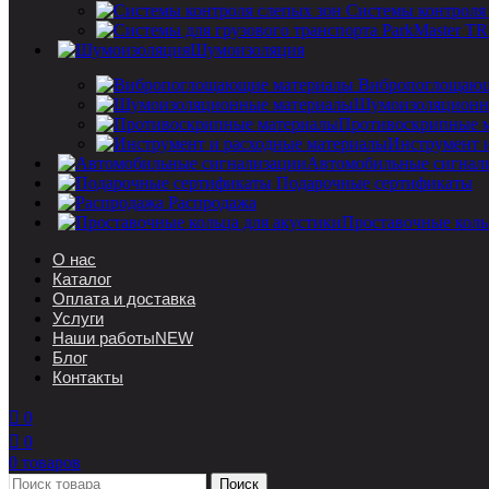
Системы контроля
Шумоизоляция
Вибропоглощающ
Шумоизоляционн
Противоскрипные 
Инструмент 
Автомобильные сигнал
Подарочные сертификаты
Распродажа
Проставочные коль
О нас
Каталог
Оплата и доставка
Услуги
Наши работы
NEW
Блог
Контакты
0
0
0
товаров
Поиск