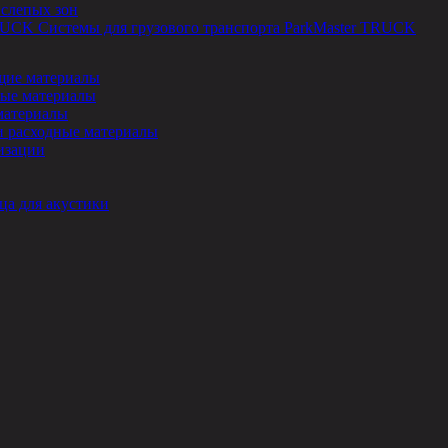
 слепых зон
Системы для грузового транспорта ParkMaster TRUCK
ие материалы
ые материалы
материалы
и расходные материалы
изации
ца для акустики