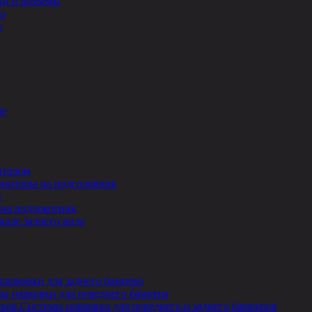
и и разъемы
ла
е
ле
итором
ниторы на подголовник
ы
на подлокотник
кале заднего вида
парковки для заднего бампера
ы парковки для переднего бампера
Системы парковки для переднего и заднего бамперов