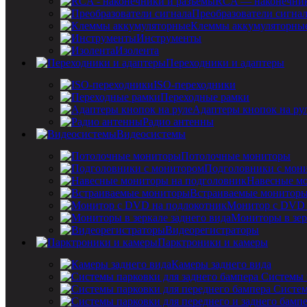
RCA — наконечник
Преобразователи сигна
Клеммы аккумуляторны
Инструменты
Изолента
Переходники и адаптеры
ISO-переходники
Переходные рамки
Адаптеры кнопок на ру
Радио антенны
Видеосистемы
Потолочные мониторы
Подголовники с мон
Навесные мо
Встраиваемые монитор
Монитор с DVD 
Мониторы в зер
Видеорегистраторы
Парктроники и камеры
Камеры заднего вида
Системы 
Систем