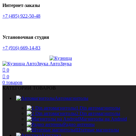
Интернет-заказы
+7 (495) 922-50-48
Установочная студия
+7 (916) 669-14-83
0
0
0
товаров
КАТЕГОРИИ ТОВАРОВ
Автомагнитолы
1 Din автомагнитолы
2 Din автомагнитолы
Магнитолы на Android
Радио антенны
Штатные магнитолы
Акустика