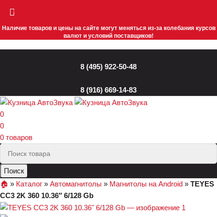
Skip to navigation
Skip to main content
Наличие товаров и цены на сайте могут меняться из-за колебания курсов
валют и условий поставщиков!
8 (495) 922-50-48
8 (916) 669-14-83
0
0
0
товаров
Поиск
🏠︎
»
Каталог
»
Автомагнитолы
»
Магнитолы на Android
»
TEYES
CC3 2K 360 10.36″ 6/128 Gb