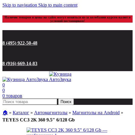
Skip to navigation
Skip to main content
Наличие товаров и цены на сайте могут меняться из-за колебания курсов валют и
условий поставщиков!
8 (495) 922-50-48
8 (916) 669-14-83
0
0
0
товаров
Поиск
🏠︎
»
Каталог
»
Автомагнитолы
»
Магнитолы на Android
»
TEYES CC3 2K 360 9.5″ 6/128 Gb