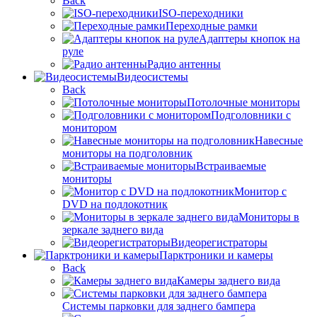
Back
ISO-переходники
Переходные рамки
Адаптеры кнопок на
руле
Радио антенны
Видеосистемы
Back
Потолочные мониторы
Подголовники с
монитором
Навесные
мониторы на подголовник
Встраиваемые
мониторы
Монитор с
DVD на подлокотник
Мониторы в
зеркале заднего вида
Видеорегистраторы
Парктроники и камеры
Back
Камеры заднего вида
Системы парковки для заднего бампера