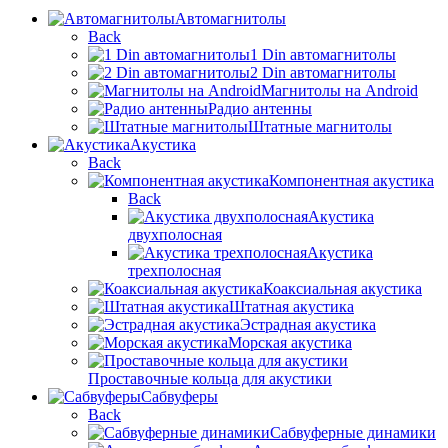
Автомагнитолы
Back
1 Din автомагнитолы
2 Din автомагнитолы
Магнитолы на Android
Радио антенны
Штатные магнитолы
Акустика
Back
Компонентная акустика
Back
Акустика
двухполосная
Акустика
трехполосная
Коаксиальная акустика
Штатная акустика
Эстрадная акустика
Морская акустика
Проставочные кольца для акустики
Сабвуферы
Back
Сабвуферные динамики