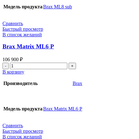
Модель продукта
Brax ML8 sub
Сравнить
Быстрый просмотр
В список желаний
Brax Matrix ML6 P
106 900
₽
Количество
товара
В корзину
Brax
Matrix
Производитель
Brax
ML6
P
Модель продукта
Brax Matrix ML6 P
Сравнить
Быстрый просмотр
В список желаний