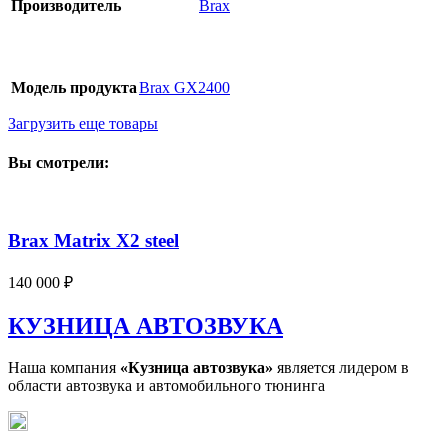
GX2400
Производитель
Brax
Модель продукта
Brax GX2400
Загрузить еще товары
Вы смотрели:
Brax Matrix X2 steel
140 000
₽
КУЗНИЦА АВТОЗВУКА
Наша компания
«Кузница автозвука»
является лидером в
области автозвука и автомобильного тюнинга