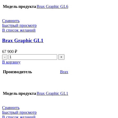
Модель продукта
Brax Graphic GL6
Сравнить
Быстрый просмотр
В список желаний
Brax Graphic GL1
67 900
₽
Количество
товара
В корзину
Brax
Graphic
Производитель
Brax
GL1
Модель продукта
Brax Graphic GL1
Сравнить
Быстрый просмотр
В список желаний