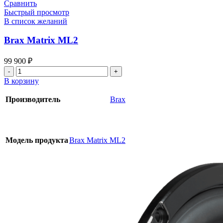
Сравнить
Быстрый просмотр
В список желаний
Brax Matrix ML2
99 900
₽
Количество
товара
В корзину
Brax
Matrix
Производитель
Brax
ML2
Модель продукта
Brax Matrix ML2