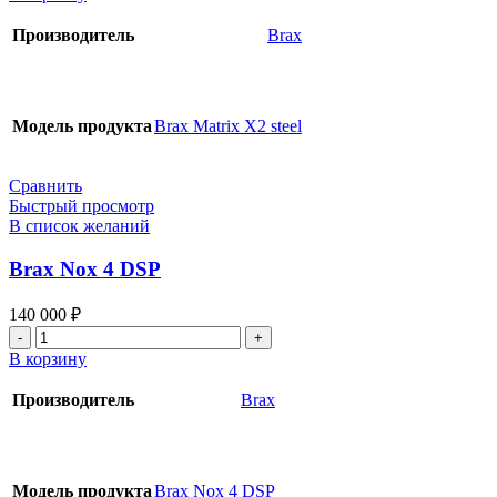
Brax
Matrix
Производитель
Brax
X2
steel
Модель продукта
Brax Matrix X2 steel
Сравнить
Быстрый просмотр
В список желаний
Brax Nox 4 DSP
140 000
₽
Количество
товара
В корзину
Brax
Nox
Производитель
Brax
4
DSP
Модель продукта
Brax Nox 4 DSP