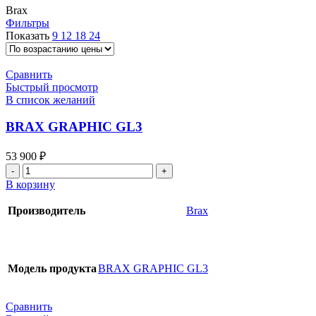
Brax
Фильтры
Показать
9
12
18
24
Сравнить
Быстрый просмотр
В список желаний
BRAX GRAPHIC GL3
53 900
₽
Количество
товара
В корзину
BRAX
GRAPHIC
Производитель
Brax
GL3
Модель продукта
BRAX GRAPHIC GL3
Сравнить