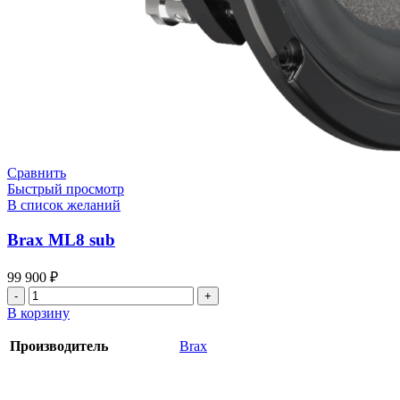
Сравнить
Быстрый просмотр
В список желаний
Brax ML8 sub
99 900
₽
Количество
товара
В корзину
Brax
ML8
Производитель
Brax
sub