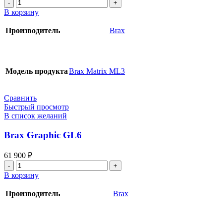
Количество
товара
В корзину
Brax
Matrix
Производитель
Brax
ML3
Модель продукта
Brax Matrix ML3
Сравнить
Быстрый просмотр
В список желаний
Brax Graphic GL6
61 900
₽
Количество
товара
В корзину
Brax
Graphic
Производитель
Brax
GL6