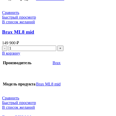
Сравнить
Быстрый просмотр
В список желаний
Brax ML8 mid
149 900
₽
Количество
товара
В корзину
Brax
ML8
Производитель
Brax
mid
Модель продукта
Brax ML8 mid
Сравнить
Быстрый просмотр
В список желаний