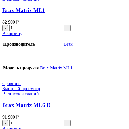
Brax Matrix ML1
82 900
₽
Количество
товара
В корзину
Brax
Matrix
Производитель
Brax
ML1
Модель продукта
Brax Matrix ML1
Сравнить
Быстрый просмотр
В список желаний
Brax Matrix ML6 D
91 900
₽
Количество
товара
В корзину