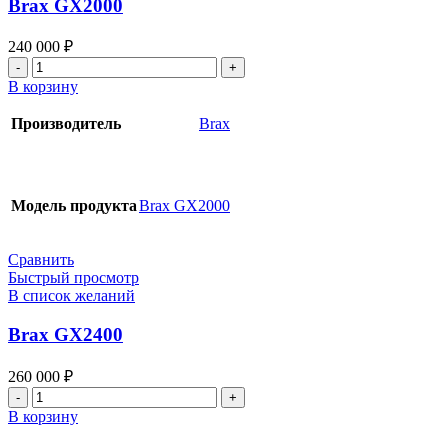
Brax GX2000
240 000
₽
Количество
товара
В корзину
Brax
GX2000
Производитель
Brax
Модель продукта
Brax GX2000
Сравнить
Быстрый просмотр
В список желаний
Brax GX2400
260 000
₽
Количество
товара
В корзину
Brax