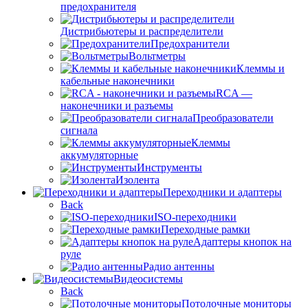
предохранителя
Дистрибьютеры и распределители
Предохранители
Вольтметры
Клеммы и
кабельные наконечники
RCA —
наконечники и разъемы
Преобразователи
сигнала
Клеммы
аккумуляторные
Инструменты
Изолента
Переходники и адаптеры
Back
ISO-переходники
Переходные рамки
Адаптеры кнопок на
руле
Радио антенны
Видеосистемы
Back
Потолочные мониторы