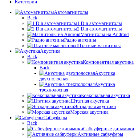
Категории
Автомагнитолы
Back
1 Din автомагнитолы
2 Din автомагнитолы
Магнитолы на Android
Радио антенны
Штатные магнитолы
Акустика
Back
Компонентная акустика
Back
Акустика
двухполосная
Акустика
трехполосная
Коаксиальная акустика
Штатная акустика
Эстрадная акустика
Морская акустика
Сабвуферы
Back
Сабвуферные динамики
Активные сабвуферы