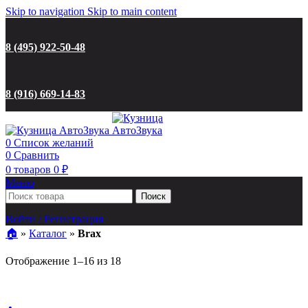
Skip to navigation
Skip to main content
8 (495) 922-50-48
8 (916) 669-14-83
0
Список желаний
0
Сравнить
0
товаров
0
₽
Меню
Поиск
Войти / Регистрация
🏠︎
»
Каталог
»
Brax
Цены:
Отображение 1–16 из 18
по
возрастанию