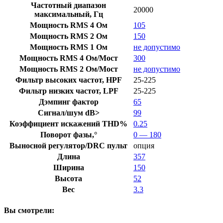
Частотный диапазон
20000
максимальный, Гц
Мощность RMS 4 Ом
105
Мощность RMS 2 Ом
150
Мощность RMS 1 Ом
не допустимо
Мощность RMS 4 Ом/Мост
300
Мощность RMS 2 Ом/Мост
не допустимо
Фильтр высоких частот, HPF
25-225
Фильтр низких частот, LPF
25-225
Дэмпинг фактор
65
Сигнал/шум dB>
99
Коэффициент искажений THD%
0.25
Поворот фазы,°
0 — 180
Выносной регулятор/DRC пульт
опция
Длина
357
Ширина
150
Высота
52
Вес
3.3
Вы смотрели: