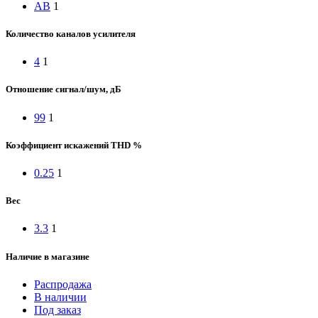
AB
1
Количество каналов усилителя
4
1
Отношение сигнал/шум, дБ
99
1
Коэффициент искажений THD %
0.25
1
Вес
3.3
1
Наличие в магазине
Распродажа
В наличии
Под заказ