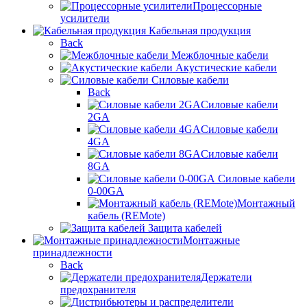
Процессорные
усилители
Кабельная продукция
Back
Межблочные кабели
Акустические кабели
Силовые кабели
Back
Силовые кабели
2GA
Силовые кабели
4GA
Силовые кабели
8GA
Силовые кабели
0-00GA
Монтажный
кабель (REMote)
Защита кабелей
Монтажные
принадлежности
Back
Держатели
предохранителя