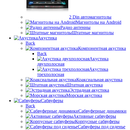
2 Din автомагнитолы
Магнитолы на Android
Радио антенны
Штатные магнитолы
Акустика
Back
Компонентная акустика
Back
Акустика
двухполосная
Акустика
трехполосная
Коаксиальная акустика
Штатная акустика
Эстрадная акустика
Морская акустика
Сабвуферы
Back
Сабвуферные динамики
Активные сабвуферы
Корпусные сабвуферы
Сабвуферы под сиденье