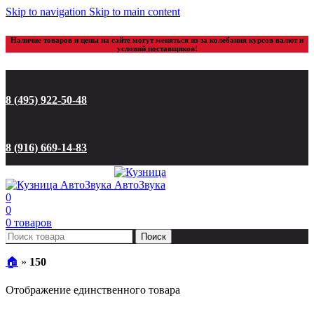
Skip to navigation
Skip to main content
Наличие товаров и цены на сайте могут меняться из-за колебания курсов валют и
условий поставщиков!
8 (495) 922-50-48
8 (916) 669-14-83
0
0
0
товаров
Поиск
🏠︎
»
150
Отображение единственного товара