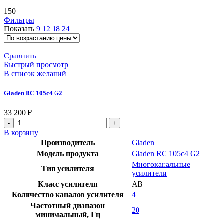
150
Фильтры
Показать
9
12
18
24
Сравнить
Быстрый просмотр
В список желаний
Gladen RC 105c4 G2
33 200
₽
Количество
товара
В корзину
Gladen
Производитель
Gladen
RC
Модель продукта
Gladen RC 105c4 G2
105c4
Многоканальные
G2
Тип усилителя
усилители
Класс усилителя
AB
Количество каналов усилителя
4
Частотный диапазон
20
минимальный, Гц