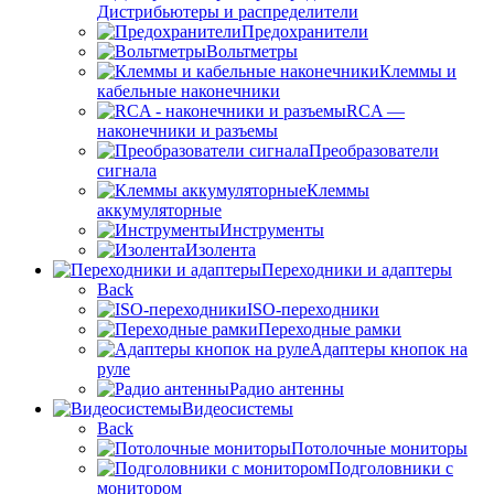
Дистрибьютеры и распределители
Предохранители
Вольтметры
Клеммы и
кабельные наконечники
RCA —
наконечники и разъемы
Преобразователи
сигнала
Клеммы
аккумуляторные
Инструменты
Изолента
Переходники и адаптеры
Back
ISO-переходники
Переходные рамки
Адаптеры кнопок на
руле
Радио антенны
Видеосистемы
Back
Потолочные мониторы
Подголовники с
монитором